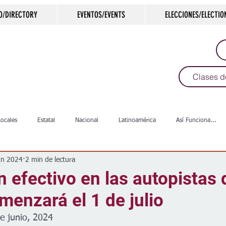
O/DIRECTORY
EVENTOS/EVENTS
ELECCIONES/ELECTIO
Clases d
Locales
Estatal
Nacional
Latinoamérica
Así Funciona...
un 2024
2 min de lectura
s
Salud
Arte & Cultura
Deportes
COVID-19
Política
in efectivo en las autopistas 
enzará el 1 de julio
Escuelas
Calles
Desamparados
Carreteras
Comunida
e junio, 2024