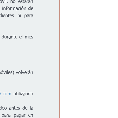
vil, no estarán 
 información de 
ientes ni para 
durante el mes 
óviles) volverán 
S.com
 utilizando 
conversión, pueden utilizar la información del cobro y el ID de cuenta para pagar en 