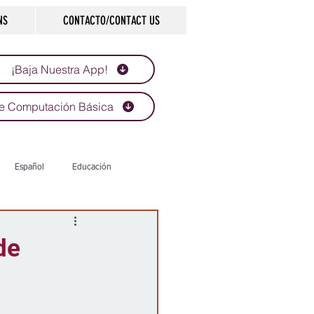
NS
CONTACTO/CONTACT US
¡Baja Nuestra App!
e Computación Básica
Español
Educación
Tecnología
Economía
de
d
Historias que inspiran