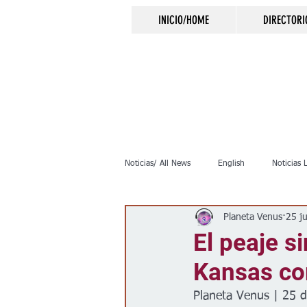
INICIO/HOME
DIRECTORI
Noticias/ All News
English
Noticias 
Planeta Venus
25 j
Inmigración
Crimen
Negocio
El peaje s
Kansas com
Elecciones
Clima
Vivienda
Planeta Venus | 25 d