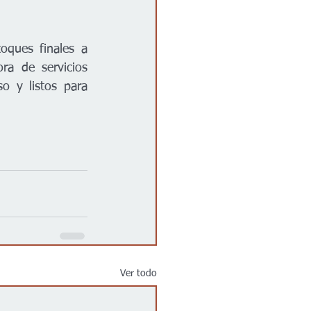
"Pedimos paciencia a los clientes mientras migramos datos y damos los toques finales a 
ra de servicios 
o y listos para 
Ver todo