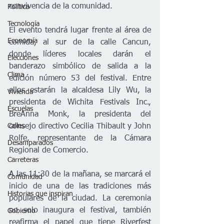
convivencia de la comunidad.
Política
Tecnología
El evento tendrá lugar frente al área de 
Economía
comida, al sur de la calle Cancun, 
donde líderes locales darán el 
Elecciones
banderazo simbólico de salida a la 
Clima
edición número 53 del festival. Entre 
ellos estarán la alcaldesa Lily Wu, la 
Vivienda
presidenta de Wichita Festivals Inc., 
Escuelas
BreAnna Monk, la presidenta del 
consejo directivo Cecilia Thibault y John 
Calles
Rolfe, representante de la Cámara 
Desamparados
Regional de Comercio.
Carreteras
A las 11:30 de la mañana, se marcará el 
Comunidad
inicio de una de las tradiciones más 
Historias que inspiran
populares de la ciudad. La ceremonia 
no solo inaugura el festival, también 
Gobierno
reafirma el papel que tiene Riverfest 