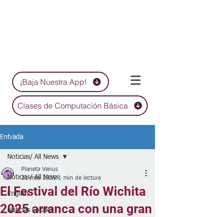
¡Baja Nuestra App!
Clases de Computación Básica
Entrada
Noticias/ All News
Planeta Venus
Noticias/ All News
21 may 2025
1 min de lectura
El Festival del Río Wichita
English
2025 arranca con una gran
Noticias Locales