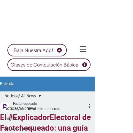
¡Baja Nuestra App!
Clases de Computación Básica
Entrada
Noticias/ All News
Factchequeado
Noticias/ All News
11 abr 2024
6 min de lectura
El #ExplicadorElectoral de
English
Factchequeado: una guía
Noticias Locales