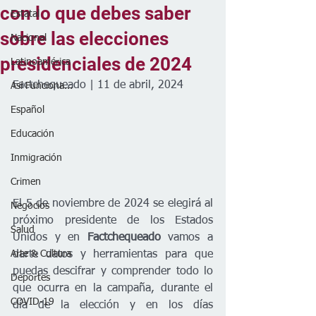
con lo que debes saber
Estatal
sobre las elecciones
Nacional
presidenciales de 2024
Latinoamérica
Factchequeado | 11 de abril, 2024
Así Funciona...
Español
Educación
Inmigración
Crimen
El 5 de noviembre de 2024 se elegirá al 
Negocios
próximo presidente de los Estados 
Salud
Unidos y en 
Factchequeado 
vamos a 
darte datos y herramientas para que 
Arte & Cultura
puedas descifrar y comprender todo lo 
Deportes
que ocurra en la campaña, durante el 
COVID-19
día de la elección y en los días 