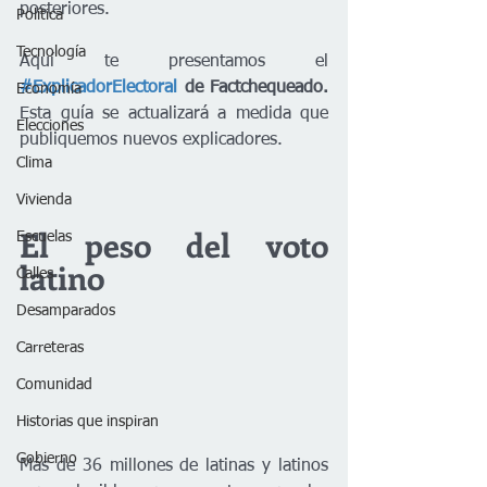
posteriores.
Política
Tecnología
Aquí te presentamos el 
#ExplicadorElectoral
 de Factchequeado. 
Economía
Esta guía se actualizará a medida que 
Elecciones
publiquemos nuevos explicadores.
Clima
Vivienda
El peso del voto 
Escuelas
latino
Calles
Desamparados
Carreteras
Comunidad
Historias que inspiran
Gobierno
Más de 36 millones de latinas y latinos 