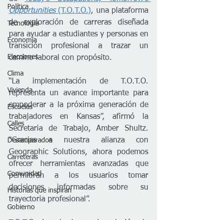
Política
Opportunities
 (T.O.T.O.)
, una plataforma 
de exploración de carreras diseñada 
Tecnología
para ayudar a estudiantes y personas en 
Economía
transición profesional a trazar un 
Elecciones
camino laboral con propósito.
Clima
“La implementación de T.O.T.O. 
Vivienda
representa un avance importante para 
empoderar a la próxima generación de 
Escuelas
trabajadores en Kansas”, afirmó la 
Calles
Secretaria de Trabajo, Amber Shultz. 
“Gracias a nuestra alianza con 
Desamparados
Geographic Solutions, ahora podemos 
Carreteras
ofrecer herramientas avanzadas que 
Comunidad
permitirán a los usuarios tomar 
decisiones informadas sobre su 
Historias que inspiran
trayectoria profesional”.
Gobierno