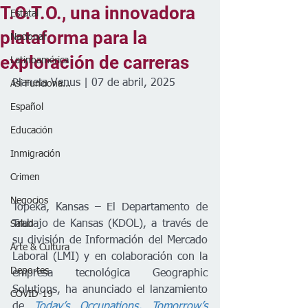
T.O.T.O., una innovadora
Estatal
plataforma para la
Nacional
exploración de carreras
Latinoamérica
Planeta Venus | 07 de abril, 2025
Así Funciona...
Español
Educación
Inmigración
Crimen
Negocios
Topeka, Kansas – El Departamento de 
Trabajo de Kansas (KDOL), a través de 
Salud
su división de Información del Mercado 
Arte & Cultura
Laboral (LMI) y en colaboración con la 
Deportes
empresa tecnológica Geographic 
Solutions, ha anunciado el lanzamiento 
COVID-19
de 
Today’s Occupations, Tomorrow’s 