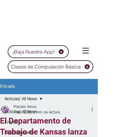
¡Baja Nuestra App!
Clases de Computación Básica
Entrada
Noticias/ All News
Planeta Venus
Noticias/ All News
7 abr 2025
2 min de lectura
El Departamento de
English
Trabajo de Kansas lanza
Noticias Locales