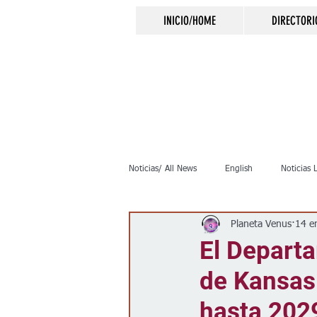
INICIO/HOME
DIRECTORI
Noticias/ All News
English
Noticias 
Planeta Venus
14 e
Inmigración
Crimen
Negocio
El Depart
de Kansas 
Elecciones
Clima
Vivienda
hasta 202