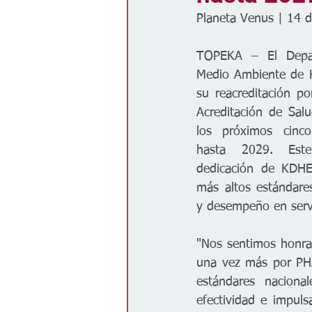
Planeta Venus | 14 
Gobierno
Espectáculos
TOPEKA – El Depar
Medio Ambiente de 
su reacreditación po
Acreditación de Sal
los próximos cinco
hasta 2029. Este
dedicación de KDHE
más altos estándares
y desempeño en servi
"Nos sentimos honra
una vez más por PHA
estándares naciona
efectividad e impuls