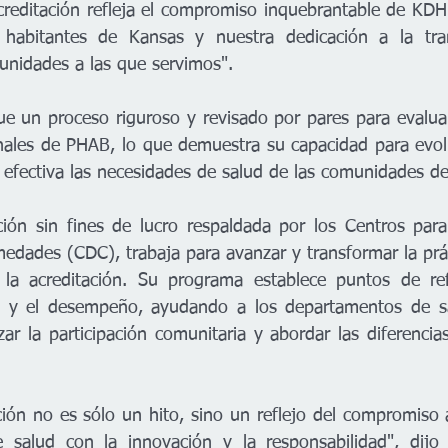
creditación refleja el compromiso inquebrantable de KDHE
 habitantes de Kansas y nuestra dedicación a la tran
unidades a las que servimos".

gue un proceso riguroso y revisado por pares para evalu
nales de PHAB, lo que demuestra su capacidad para evolu
efectiva las necesidades de salud de las comunidades d
ón sin fines de lucro respaldada por los Centros para 
edades (CDC), trabaja para avanzar y transformar la práct
 la acreditación. Su programa establece puntos de refe
d y el desempeño, ayudando a los departamentos de sal
rzar la participación comunitaria y abordar las diferencia
ción no es sólo un hito, sino un reflejo del compromiso 
salud con la innovación y la responsabilidad", dijo e