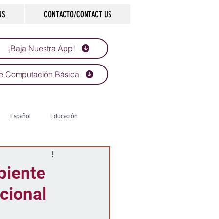
NS
CONTACTO/CONTACT US
¡Baja Nuestra App!
e Computación Básica
Español
Educación
Tecnología
Economía
biente
cional
d
Historias que inspiran