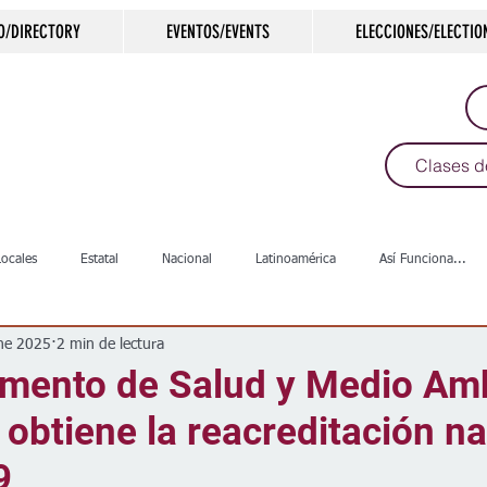
O/DIRECTORY
EVENTOS/EVENTS
ELECCIONES/ELECTIO
Clases d
Locales
Estatal
Nacional
Latinoamérica
Así Funciona...
ne 2025
2 min de lectura
s
Salud
Arte & Cultura
Deportes
COVID-19
Política
amento de Salud y Medio Am
obtiene la reacreditación na
Escuelas
Calles
Desamparados
Carreteras
Comunida
9