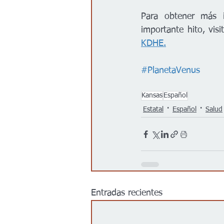
Para obtener más i
importante hito, vis
KDHE.
#PlanetaVenus
Kansas
Español
Estatal
Español
Salud
Entradas recientes