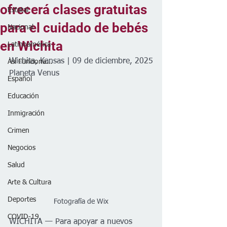
ofrecerá clases gratuitas
Estatal
para el cuidado de bebés
Nacional
en Wichita
Latinoamérica
Wichita, Kansas | 09 de diciembre, 2025
Así Funciona...
Planeta Venus
Español
Educación
Inmigración
Crimen
Negocios
Salud
Arte & Cultura
Deportes
Fotografía de Wix
COVID-19
WICHITA — Para apoyar a nuevos 