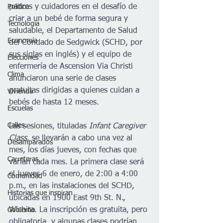
padres y cuidadores en el desafío de 
Política
criar a un bebé de forma segura y 
Tecnología
saludable, el Departamento de Salud 
Economía
del Condado de Sedgwick (SCHD, por 
sus siglas en inglés) y el equipo de 
Elecciones
enfermería de Ascension Via Christi 
Clima
anunciaron una serie de clases 
gratuitas dirigidas a quienes cuidan a 
Vivienda
bebés de hasta 12 meses.
Escuelas
Calles
Las sesiones, tituladas 
Infant Caregiver 
Class
, se llevarán a cabo una vez al 
Desamparados
mes, los días jueves, con fechas que 
Carreteras
varían cada mes. La primera clase será 
el jueves 6 de enero, de 2:00 a 4:00 
Comunidad
p.m., en las instalaciones del SCHD, 
Historias que inspiran
ubicadas en 1900 East 9th St. N., 
Wichita. La inscripción es gratuita, pero 
Gobierno
obligatoria, y algunas clases podrían 