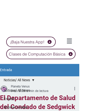
¡Baja Nuestra App!
Clases de Computación Básica
Entrada
Noticias/ All News
Planeta Venus
Noticias/ All News
9 dic 2025
2 min de lectura
El Departamento de Salud
English
del Condado de Sedgwick
Noticias Locales