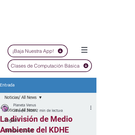
¡Baja Nuestra App!
Clases de Computación Básica
Entrada
Noticias/ All News
Planeta Venus
Noticias/ All News
15 sept 2025
2 min de lectura
La división de Medio
English
Ambiente del KDHE
Noticias Locales