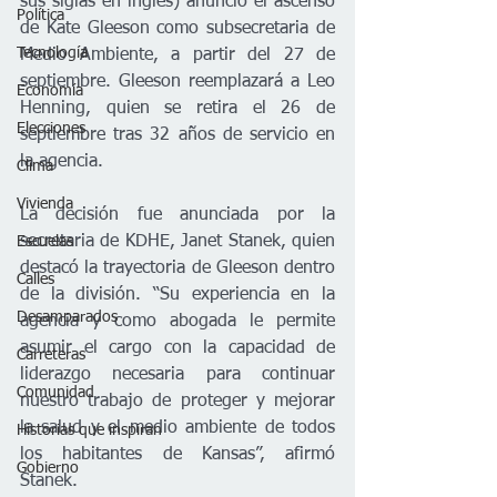
sus siglas en inglés) anunció el ascenso 
Política
de Kate Gleeson como subsecretaria de 
Tecnología
Medio Ambiente, a partir del 27 de 
septiembre. Gleeson reemplazará a Leo 
Economía
Henning, quien se retira el 26 de 
Elecciones
septiembre tras 32 años de servicio en 
la agencia.
Clima
Vivienda
La decisión fue anunciada por la 
secretaria de KDHE, Janet Stanek, quien 
Escuelas
destacó la trayectoria de Gleeson dentro 
Calles
de la división. “Su experiencia en la 
Desamparados
agencia y como abogada le permite 
asumir el cargo con la capacidad de 
Carreteras
liderazgo necesaria para continuar 
Comunidad
nuestro trabajo de proteger y mejorar 
la salud y el medio ambiente de todos 
Historias que inspiran
los habitantes de Kansas”, afirmó 
Gobierno
Stanek.