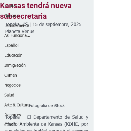
Kansas tendrá nueva
Estatal
subsecretaria
Nacional
Topeka, KS | 15 de septiembre, 2025
Latinoamérica
Planeta Venus
Así Funciona...
Español
Educación
Inmigración
Crimen
Negocios
Salud
Arte & Cultura
Fotografía de iStock
Deportes
Topeka – El Departamento de Salud y 
Medio Ambiente de Kansas (KDHE, por 
COVID-19