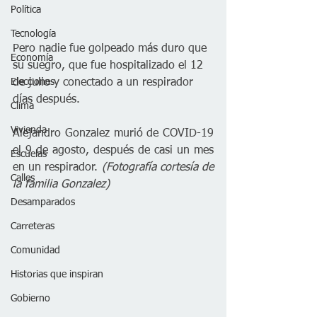
Política
Tecnología
Pero nadie fue golpeado más duro que 
Economía
su suegro, que fue hospitalizado el 12 
Elecciones
de julio y conectado a un respirador 
días después.
Clima
Vivienda
Alejandro Gonzalez murió de COVID-19 
el 9 de agosto, después de casi un mes 
Escuelas
en un respirador. 
(Fotografía cortesía de 
Calles
la familia Gonzalez)
Desamparados
Carreteras
Comunidad
Historias que inspiran
Gobierno