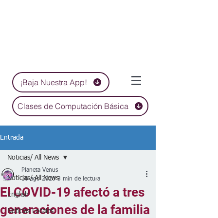
¡Baja Nuestra App!
Clases de Computación Básica
Entrada
Noticias/ All News
Planeta Venus
Noticias/ All News
16 ago 2020
3 min de lectura
El COVID-19 afectó a tres
English
generaciones de la familia
Noticias Locales