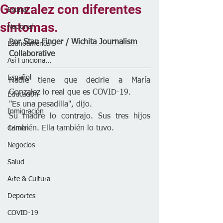
Gonzalez con diferentes
Estatal
síntomas.
Nacional
Por Stan Finger / 
Wichita Journalism 
Latinoamérica
Collaborative
Así Funciona...
Español
Nadie tiene que decirle a María 
Gonzalez lo real que es COVID-19.
Educación
"Es una pesadilla", dijo.
Inmigración
Su madre lo contrajo. Sus tres hijos 
también. Ella también lo tuvo.
Crimen
Negocios
Salud
Arte & Cultura
Deportes
COVID-19