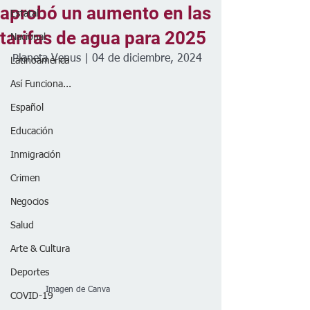
aprobó un aumento en las
Estatal
tarifas de agua para 2025
Nacional
Planeta Venus | 04 de diciembre, 2024
Latinoamérica
Así Funciona...
Español
Educación
Inmigración
Crimen
Negocios
Salud
Arte & Cultura
Deportes
            Imagen de Canva
COVID-19