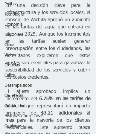
Política
En una decisión clave para la 
infraestructura y los servicios locales, el 
Tecnología
consejo de Wichita aprobó un aumento 
Economía
en las tarifas del agua que entrará en 
vigor en 2025. Aunque los incrementos 
Elecciones
en las tarifas suelen generar 
Clima
preocupación entre los ciudadanos, las 
Vivienda
autoridades explicaron que estos 
ajustes son esenciales para garantizar la 
Escuelas
sostenibilidad de los servicios y cubrir 
Calles
los costos crecientes.
Desamparados
El ajuste aprobado implica un 
Carreteras
incremento del 
6.75% en las tarifas de 
Comunidad
agua
, lo que representará un impacto 
promedio de 
$3.21 adicionales al 
Historias que inspiran
mes
 para la mayoría de los clientes 
Gobierno
residenciales. Este aumento busca 