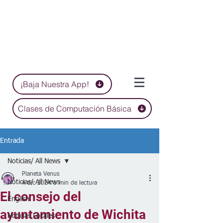
¡Baja Nuestra App!
Clases de Computación Básica
Entrada
Noticias/ All News
Planeta Venus
Noticias/ All News
4 dic 2024
1 min de lectura
El consejo del
English
ayuntamiento de Wichita
Noticias Locales