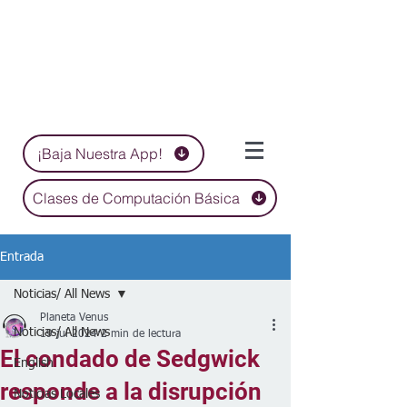
¡Baja Nuestra App!
Clases de Computación Básica
Entrada
Noticias/ All News
Planeta Venus
Noticias/ All News
19 jul 2024
2 min de lectura
El condado de Sedgwick
English
responde a la disrupción
Noticias Locales