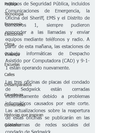
equipos de Seguridad Pública, incluidos 
Política
Comunicaciones de Emergencia, la 
Tecnología
Oficina del Sheriff, EMS y el Distrito de 
Economía
Bomberos 1, siempre pudieron 
responder a las llamadas y enviar 
Elecciones
equipos mediante teléfonos y radio. A 
Clima
partir de esta mañana, las estaciones de 
trabajo informáticas de Despacho 
Vivienda
Asistido por Computadora (CAD) y 9-1-
Escuelas
1 están operando nuevamente.
Calles
Las tres oficinas de placas del condado 
Desamparados
de Sedgwick están cerradas 
Carreteras
indefinidamente debido a problemas 
informáticos causados ​​por este corte. 
Comunidad
Las actualizaciones sobre la reapertura 
Historias que inspiran
de estas oficinas se publicarán en las 
plataformas de redes sociales del 
Gobierno
condado de Sedgwick. 