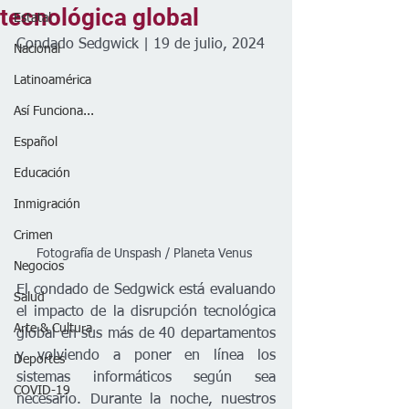
tecnológica global
Estatal
Condado Sedgwick | 19 de julio, 2024
Nacional
Latinoamérica
Así Funciona...
Español
Educación
Inmigración
Crimen
Fotografía de Unspash / Planeta Venus 
Negocios
El condado de Sedgwick está evaluando 
Salud
el impacto de la disrupción tecnológica 
Arte & Cultura
global en sus más de 40 departamentos 
y volviendo a poner en línea los 
Deportes
sistemas informáticos según sea 
COVID-19
necesario. Durante la noche, nuestros 