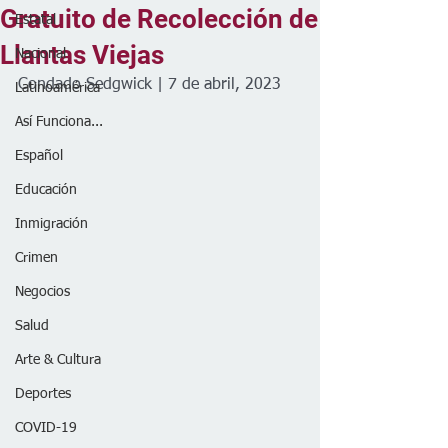
Gratuito de Recolección de
Estatal
Llantas Viejas
Nacional
Condado Sedgwick | 7 de abril, 2023
Latinoamérica
Así Funciona...
Español
Educación
Inmigración
Crimen
Negocios
Salud
Arte & Cultura
Deportes
COVID-19