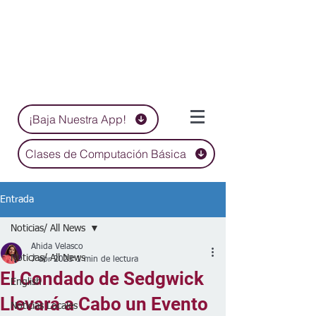
¡Baja Nuestra App!
Clases de Computación Básica
Entrada
Noticias/ All News
Ahida Velasco
Noticias/ All News
7 abr 2023
1 min de lectura
El Condado de Sedgwick
English
Llevará a Cabo un Evento
Noticias Locales