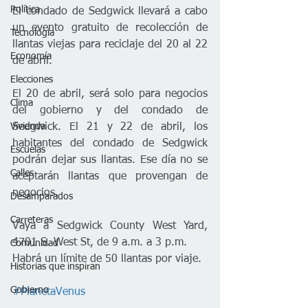
Política
El condado de Sedgwick llevará a cabo 
un evento gratuito de recolección de 
Tecnología
llantas viejas para reciclaje del 20 al 22 
Economía
de abril.
Elecciones
El 20 de abril, será solo para negocios 
Clima
del gobierno y del condado de 
Vivienda
Sedgwick. El 21 y 22 de abril, los 
habitantes del condado de Sedgwick 
Escuelas
podrán dejar sus llantas. Ese día no se 
Calles
aceptarán llantas que provengan de 
negocios.
Desamparados
Carreteras
Vaya a Sedgwick County West Yard, 
4701 S. West St, de 9 a.m. a 3 p.m. 
Comunidad
Habrá un límite de 50 llantas por viaje. 
Historias que inspiran
Gobierno
#PlanetaVenus