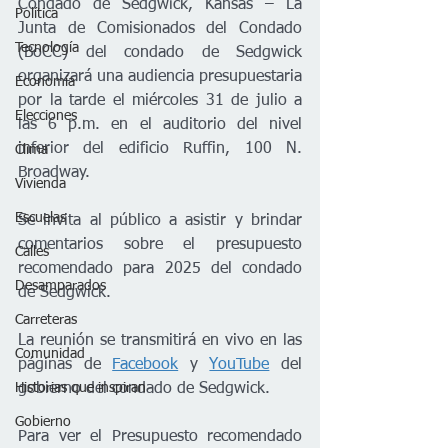
Condado de Sedgwick, Kansas – La 
Política
Junta de Comisionados del Condado 
Tecnología
(BoCC) del condado de Sedgwick 
organizará una audiencia presupuestaria 
Economía
por la tarde el miércoles 31 de julio a 
Elecciones
las 6 p.m. en el auditorio del nivel 
inferior del edificio Ruffin, 100 N. 
Clima
Broadway. 
Vivienda
Escuelas
Se invita al público a asistir y brindar 
comentarios sobre el presupuesto 
Calles
recomendado para 2025 del condado 
Desamparados
de Sedgwick.  
Carreteras
La reunión se transmitirá en vivo en las 
Comunidad
páginas de 
Facebook
 y 
YouTube
 del 
Historias que inspiran
gobierno del condado de Sedgwick.  
Gobierno
Para ver el Presupuesto recomendado 