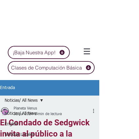
¡Baja Nuestra App!
Clases de Computación Básica
Entrada
Noticias/ All News
Planeta Venus
Noticias/ All News
31 jul 2024
1 min de lectura
El Condado de Sedgwick
English
invita al público a la
Noticias Locales