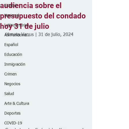
audiencia sobre el
Estatal
presupuesto del condado
Nacional
hoy 31 de julio
Latinoamérica
Planeta Venus | 31 de julio, 2024
Así Funciona...
Español
Educación
Inmigración
Crimen
Negocios
Salud
Arte & Cultura
Deportes
COVID-19