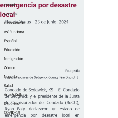
emergencia por desastre
Estatal
local
Nacional
Planeta Venus | 25 de junio, 2024
Latinoamérica
Así Funciona...
Español
Educación
Inmigración
Crimen
                                                         Fotografía 
Negocios
de redes sociales de 
Sedgwick County Fire District 1
Salud
Condado de Sedgwick, KS – El Condado 
Arte & Cultura
de Sedgwick y el presidente de la Junta 
de Comisionados del Condado (BoCC), 
Deportes
Ryan Baty, declararon un estado de 
COVID-19
emergencia por desastre local en 