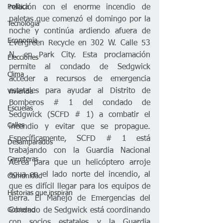
relación con el enorme incendio de 
Política
paletas que comenzó el domingo por la 
Tecnología
noche y continúa ardiendo afuera de 
Economía
Evergreen Recycle en 302 W. Calle 53 
N. en Park City. Esta proclamación 
Elecciones
permite al condado de Sedgwick 
Clima
acceder a recursos de emergencia 
estatales para ayudar al Distrito de 
Vivienda
Bomberos 
# 1 
del condado de 
Escuelas
Sedgwick (SCFD # 1) a combatir el 
Calles
incendio y evitar que se propague. 
Específicamente, SCFD # 1 está 
Desamparados
trabajando con la Guardia Nacional 
Carreteras
Aérea para que un helicóptero arroje 
agua en el lado norte del incendio, al 
Comunidad
que es difícil llegar para los equipos de 
Historias que inspiran
tierra. El Manejo de Emergencias del 
Condado de Sedgwick está coordinando 
Gobierno
con socios estatales y la Guardia 