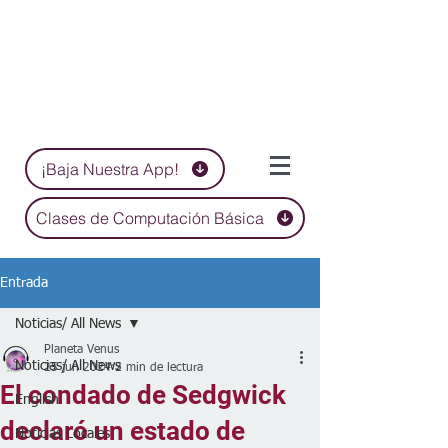
¡Baja Nuestra App!
Clases de Computación Básica
Entrada
Noticias/ All News
Planeta Venus
Noticias/ All News
25 jun 2024
2 min de lectura
El condado de Sedgwick
English
declaró un estado de
Noticias Locales