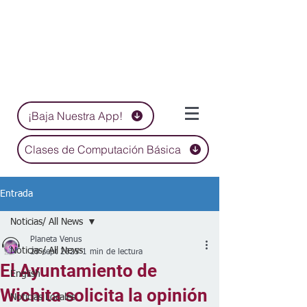
¡Baja Nuestra App!
Clases de Computación Básica
Entrada
Noticias/ All News
Planeta Venus
Noticias/ All News
29 sept 2025
1 min de lectura
El Ayuntamiento de
English
Wichita solicita la opinión
Noticias Locales