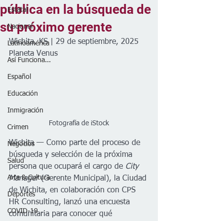
pública en la búsqueda de
Estatal
su próximo gerente
Nacional
Wichita, KS | 29 de septiembre, 2025
Latinoamérica
Planeta Venus
Así Funciona...
Español
Educación
Inmigración
Fotografía de iStock
Crimen
Wichita — Como parte del proceso de 
Negocios
búsqueda y selección de la próxima 
Salud
persona que ocupará el cargo de 
City 
Arte & Cultura
Manager
 (Gerente Municipal), la Ciudad 
de Wichita, en colaboración con CPS 
Deportes
HR Consulting, lanzó una encuesta 
COVID-19
comunitaria para conocer qué 