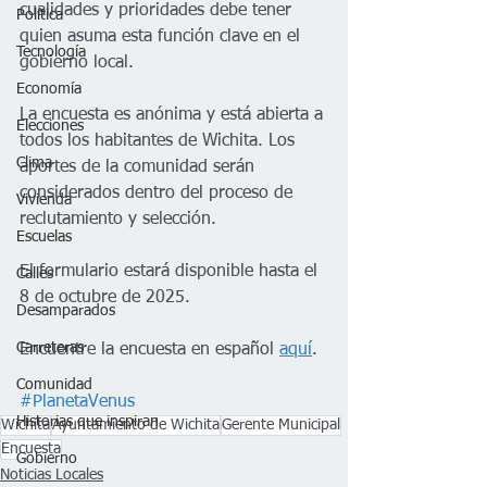
cualidades y prioridades debe tener 
Política
quien asuma esta función clave en el 
Tecnología
gobierno local.
Economía
La encuesta es anónima y está abierta a 
Elecciones
todos los habitantes de Wichita. Los 
Clima
aportes de la comunidad serán 
considerados dentro del proceso de 
Vivienda
reclutamiento y selección.
Escuelas
El formulario estará disponible hasta el 
Calles
8 de octubre de 2025.
Desamparados
Carreteras
Encuentre la encuesta en español 
aquí
.
Comunidad
#PlanetaVenus
Historias que inspiran
Wichita
Ayuntamiento de Wichita
Gerente Municipal
Encuesta
Gobierno
Noticias Locales