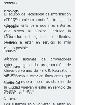
semanas.
Política
Tecnología
El equipo de Tecnología de Información 
Economía
del ayuntamiento continúa trabajando 
diligentemente para que más sistemas 
Elecciones
que sirven al público, incluida la 
Clima
facturación del agua a los clientes, 
vuelvan a estar en servicio lo más 
Vivienda
rápido posible.
Escuelas
Calles
Algunos sistemas de proveedores 
externos, como la programación de 
Desamparados
clases de verano de Park & ​​Recreation, 
Carreteras
ya volvieron a estar en línea antes que 
otros. Se espera que otros sistemas de 
Comunidad
la Ciudad vuelvan a estar en servicio de 
Historias que inspiran
manera continua.
Gobierno
Los sistemas solo volverán a estar en 