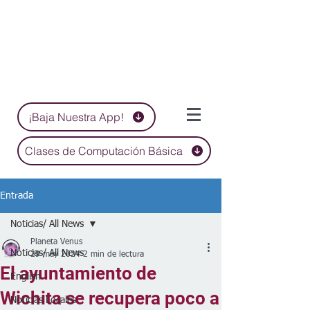
¡Baja Nuestra App!
Clases de Computación Básica
Entrada
Noticias/ All News
Planeta Venus
Noticias/ All News
29 may 2024
2 min de lectura
El ayuntamiento de
English
Wichita se recupera poco a
Noticias Locales