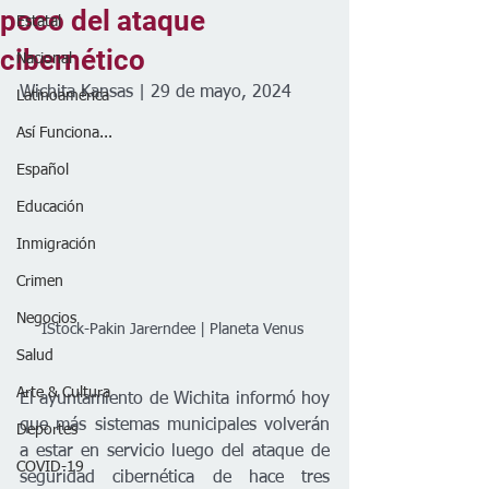
poco del ataque
Estatal
cibernético
Nacional
Wichita Kansas | 29 de mayo, 2024
Latinoamérica
Así Funciona...
Español
Educación
Inmigración
Crimen
Negocios
IStock-Pakin Jarerndee | Planeta Venus 
Salud
Arte & Cultura
El ayuntamiento de Wichita informó hoy 
que más sistemas municipales volverán 
Deportes
a estar en servicio luego del ataque de 
COVID-19
seguridad cibernética de hace tres 