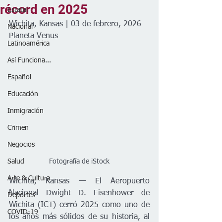
récord en 2025
Estatal
Wichita, Kansas | 03 de febrero, 2026
Nacional
Planeta Venus
Latinoamérica
Así Funciona...
Español
Educación
Inmigración
Crimen
Negocios
Salud
Fotografía de iStock
Arte & Cultura
Wichita, Kansas — El Aeropuerto 
Nacional Dwight D. Eisenhower de 
Deportes
Wichita (ICT) cerró 2025 como uno de 
COVID-19
los años más sólidos de su historia, al 