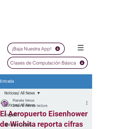
¡Baja Nuestra App!
Clases de Computación Básica
Entrada
Noticias/ All News
Planeta Venus
Noticias/ All News
3 feb
1 min de lectura
El Aeropuerto Eisenhower
English
de Wichita reporta cifras
Noticias Locales