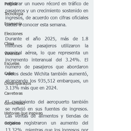
registrar un nuevo récord en tráfico de 
Política
pasajeros y un crecimiento sostenido en 
Tecnología
ingresos, de acuerdo con cifras oficiales 
Economía
dadas a conocer esta semana.
Elecciones
Durante el año 2025, más de 1.8 
Clima
millones de pasajeros utilizaron la 
terminal aérea, lo que representa un 
Vivienda
incremento interanual del 3.24%. El 
Escuelas
número de pasajeros que abordaron 
Calles
vuelos desde Wichita también aumentó, 
alcanzando los 935,512 embarques, un 
Desamparados
3.13% más que en 2024.
Carreteras
El crecimiento del aeropuerto también 
Comunidad
se reflejó en sus fuentes de ingresos. 
Historias que inspiran
Las ventas de alimentos y tiendas de 
regalos registraron un aumento del 
Gobierno
13.32%, mientras que los ingresos por 