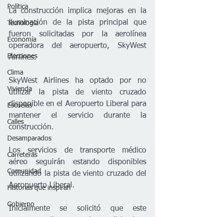
Política
La construcción implica mejoras en la 
iluminación de la pista principal que 
Tecnología
fueron solicitadas por la aerolínea 
Economía
operadora del aeropuerto, SkyWest 
Elecciones
Airlines. 
Clima
SkyWest Airlines ha optado por no 
Vivienda
utilizar la pista de viento cruzado 
disponible en el Aeropuerto Liberal para 
Escuelas
mantener el servicio durante la 
Calles
construcción.
Desamparados
Los servicios de transporte médico 
Carreteras
aéreo seguirán estando disponibles 
Comunidad
utilizando la pista de viento cruzado del 
Aeropuerto Liberal.
Historias que inspiran
Gobierno
Inicialmente se solicitó que este 