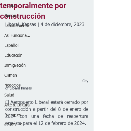
temporalmente por
Estatal
construcción
Nacional
Liberal, Kansas | 4 de diciembre, 2023
Latinoamérica
Así Funciona...
Español
Educación
Inmigración
Crimen
   City 
Negocios
of Liberal Kansas
Salud
El Aeropuerto Liberal estará cerrado por 
Arte & Cultura
construcción a partir del 8 de enero de 
Deportes
2024 con una fecha de reapertura 
prevista para el 12 de febrero de 2024.
COVID-19