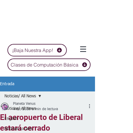
¡Baja Nuestra App!
Clases de Computación Básica
Entrada
Noticias/ All News
Planeta Venus
Noticias/ All News
4 dic 2023
1 min de lectura
El aeropuerto de Liberal
English
estará cerrado
Noticias Locales