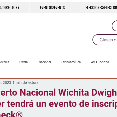
O/DIRECTORY
EVENTOS/EVENTS
ELECCIONES/ELECTIO
Clases d
Locales
Estatal
Nacional
Latinoamérica
Así Funciona...
pt 2023
1 min de lectura
s
Salud
Arte & Cultura
Deportes
COVID-19
Política
erto Nacional Wichita Dwigh
 tendrá un evento de inscri
Escuelas
Calles
Desamparados
Carreteras
Comunida
heck®