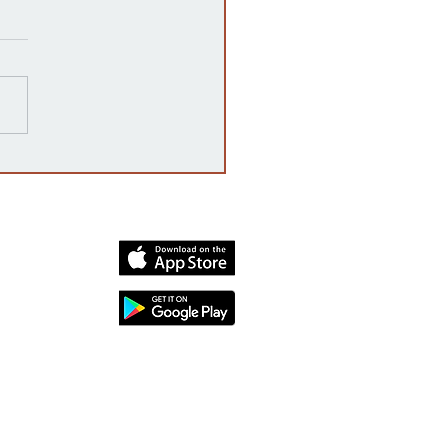
 es una auditoría post-
toral en Kansas y por qué
rta?
dia