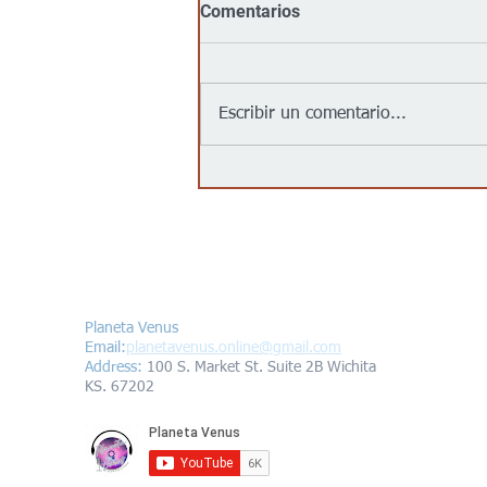
Comentarios
Escribir un comentario...
Goodwill llega al centro de
Wichita con su primera
tienda urbana para impulsar
oportunidades laborales y
programas comunitarios
Contáctanos/Contact us
Planeta Venus
Email:
planetavenus.online
@gmail.com
Address
:
100 S. Market St. Suite 2B Wichita
KS. 67202