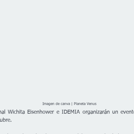
                                                                             Imagen de canva | Planeta Venus
nal Wichita Eisenhower e IDEMIA organizarán un evento 
ubre. 