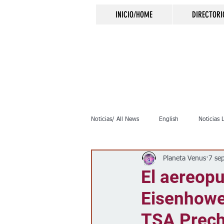
INICIO/HOME
DIRECTORI
Noticias/ All News
English
Noticias 
Planeta Venus
7 se
Inmigración
Crimen
Negocio
El aereopu
Eisenhower
Elecciones
Clima
Vivienda
TSA Prec