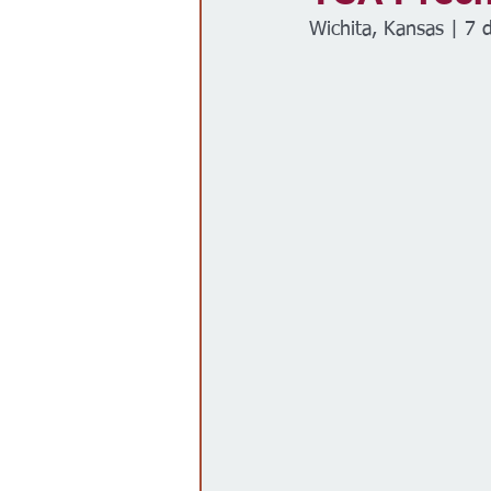
Wichita, Kansas | 7 
Gobierno
Espectáculos