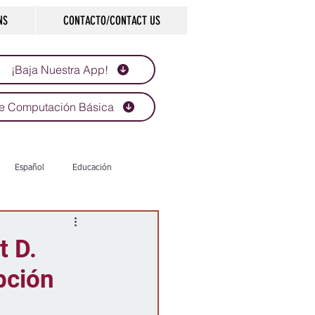
NS
CONTACTO/CONTACT US
¡Baja Nuestra App!
e Computación Básica
Español
Educación
Tecnología
Economía
t D.
pción
d
Historias que inspiran