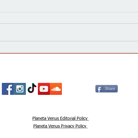
La campaña 'vota no' declara
¿Qué
Victoria, rechazando la
elec
enmienda constitucional por
impo
un amplio margen
Socializa Con Nosotros /
Our Social Me
Share
Planeta Venus Editorial Policy
Planeta Venus Privacy Policy