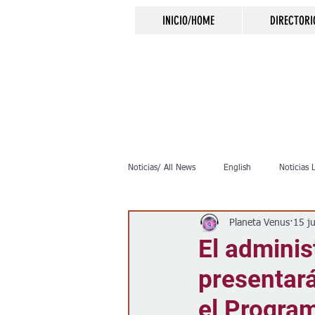
INICIO/HOME
DIRECTORI
Noticias/ All News
English
Noticias 
Planeta Venus
15 j
Inmigración
Crimen
Negocio
El adminis
presentará
Elecciones
Clima
Vivienda
el Program