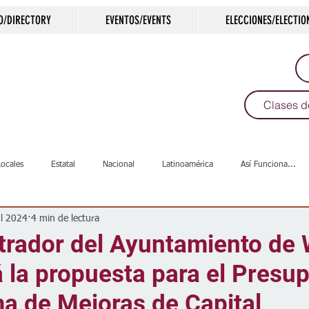
O/DIRECTORY
EVENTOS/EVENTS
ELECCIONES/ELECTIO
Clases d
Locales
Estatal
Nacional
Latinoamérica
Así Funciona...
ul 2024
4 min de lectura
s
Salud
Arte & Cultura
Deportes
COVID-19
Política
trador del Ayuntamiento de 
 la propuesta para el Presu
Escuelas
Calles
Desamparados
Carreteras
Comunida
a de Mejoras de Capital