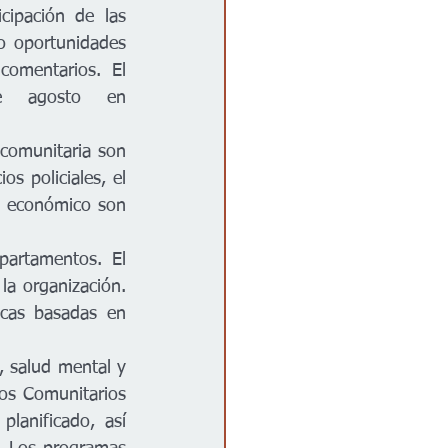
cipación de las 
o oportunidades 
omentarios. El 
Budget Simulator está disponible en línea hasta el 8 de agosto en 
s policiales, el 
lo económico son 
a organización. 
cas basadas en 
os Comunitarios 
anificado, así 