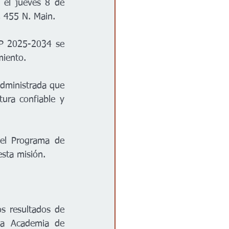
 el jueves 8 de 
, 455 N. Main. 
IP 2025-2034 se 
miento.  
dministrada que 
ura confiable y 
el Programa de 
esta misión.
s resultados de 
la Academia de 