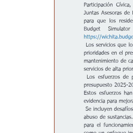
Participación Cívica
Juntas Asesoras de D
para que los reside
https://wichita.budg
 Los servicios que los residentes calificaron como prioritarios en la encuesta comunitaria son 
prioridades en el pre
mantenimiento de call
servicios de alta pri
 Los esfuerzos de prevención del delito están en curso en todos los departamentos. El 
presupuesto 2025-202
Estos esfuerzos han
evidencia para mejor
 Se incluyen desafíos comunitarios como vivienda asequible, falta de vivienda, salud mental y 
abuso de sustancias.
para el funcionamie