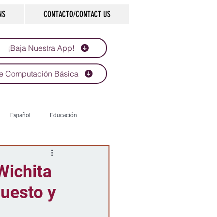
NS
CONTACTO/CONTACT US
¡Baja Nuestra App!
e Computación Básica
Español
Educación
Tecnología
Economía
Wichita
puesto y
d
Historias que inspiran