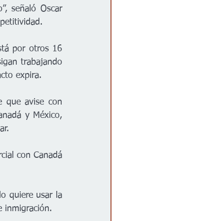
”, señaló Oscar 
etitividad.
tá por otros 16 
igan trabajando 
cto expira.
e que avise con 
anadá y México, 
ar.
cial con Canadá 
 quiere usar la 
 inmigración.