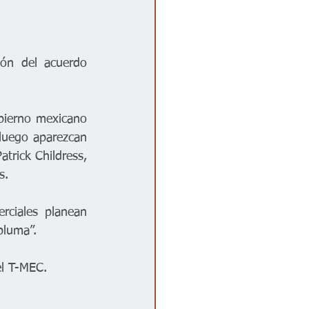
ón del acuerdo 
bierno mexicano 
luego aparezcan 
trick Childress, 
s.
rciales planean 
pluma”.
el T-MEC.