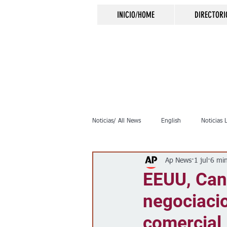
INICIO/HOME
DIRECTORI
Noticias/ All News
English
Noticias 
Ap News
1 jul
6 min
Inmigración
Crimen
Negocio
EEUU, Can
negociacio
Elecciones
Clima
Vivienda
comercial