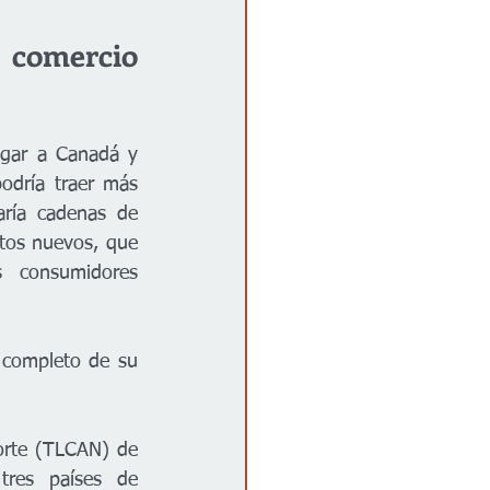
omercio 
igar a Canadá y 
dría traer más 
ría cadenas de 
tos nuevos, que 
consumidores 
 completo de su 
orte (TLCAN) de 
res países de 