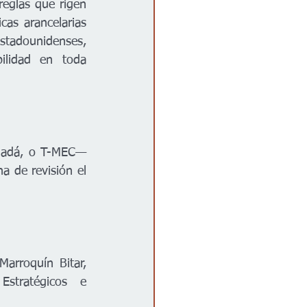
eglas que rigen 
cas arancelarias 
adounidenses, 
ilidad en toda 
nadá, o T-MEC— 
 de revisión el 
rroquín Bitar, 
stratégicos e 