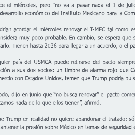
e el miércoles, pero “no va a pasar nada el 1 de julio
desarrollo económico del Instituto Mexicano para la Comp
rían acordar el miércoles renovar el T-MEC tal como es
onsidera muy poco probable. En cambio, se espera que s
rlo. Tienen hasta 2036 para llegar a un acuerdo, o el pa
lquier país del USMCA puede retirarse del pacto siempr
ación a sus dos socios: un timbre de alarma rojo que C
mercio con Estados Unidos, temen que Trump podría puls
do, dijo en junio que “no busca renovar” el pacto comer
tamos nada de lo que ellos tienen”, afirmó.
Trump en realidad no quiere abandonar el tratado; sólo
antener la presión sobre México en temas de seguridad e