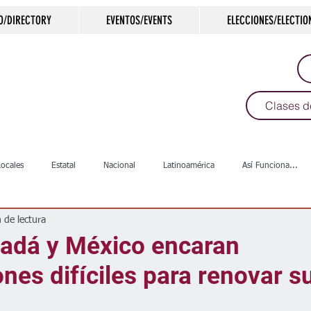
O/DIRECTORY
EVENTOS/EVENTS
ELECCIONES/ELECTIO
Clases d
Locales
Estatal
Nacional
Latinoamérica
Así Funciona...
 de lectura
s
Salud
Arte & Cultura
Deportes
COVID-19
Política
adá y México encaran
nes difíciles para renovar s
Escuelas
Calles
Desamparados
Carreteras
Comunida