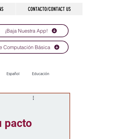
NS
CONTACTO/CONTACT US
¡Baja Nuestra App!
e Computación Básica
Español
Educación
Tecnología
Economía
u pacto
d
Historias que inspiran