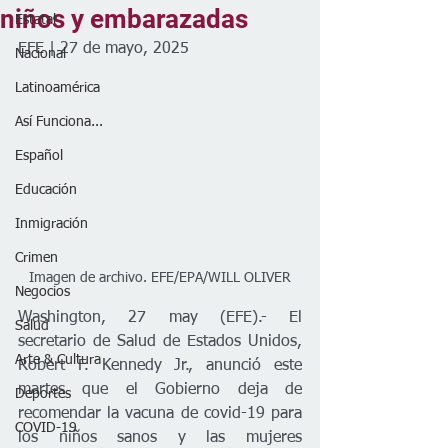
niños y embarazadas
Estatal
EFE | 27 de mayo, 2025
Nacional
Latinoamérica
Así Funciona...
Español
Educación
Inmigración
Crimen
Imagen de archivo. EFE/EPA/WILL OLIVER
Negocios
Washington, 27 may (EFE).- El 
Salud
secretario de Salud de Estados Unidos, 
Arte & Cultura
Robert F. Kennedy Jr., anunció este 
martes que el Gobierno deja de 
Deportes
recomendar la vacuna de covid-19 para 
COVID-19
los niños sanos y las mujeres 