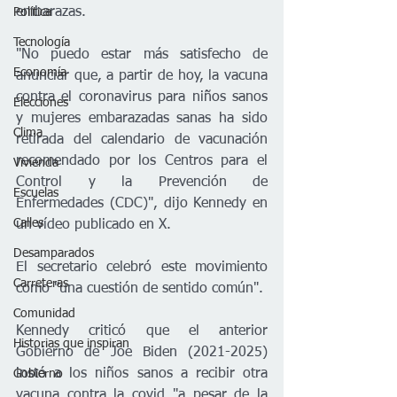
embarazas.
Política
Tecnología
"No puedo estar más satisfecho de 
Economía
anunciar que, a partir de hoy, la vacuna 
contra el coronavirus para niños sanos 
Elecciones
y mujeres embarazadas sanas ha sido 
Clima
retirada del calendario de vacunación 
recomendado por los Centros para el 
Vivienda
Control y la Prevención de 
Escuelas
Enfermedades (CDC)", dijo Kennedy en 
Calles
un vídeo publicado en X.
Desamparados
El secretario celebró este movimiento 
Carreteras
como "una cuestión de sentido común".
Comunidad
Kennedy criticó que el anterior 
Historias que inspiran
Gobierno de Joe Biden (2021-2025) 
instó a los niños sanos a recibir otra 
Gobierno
vacuna contra la covid "a pesar de la 