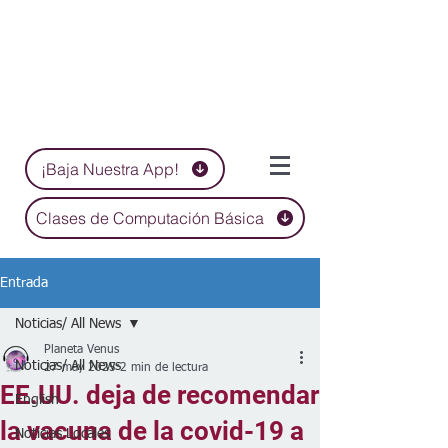
¡Baja Nuestra App!
Clases de Computación Básica
Entrada
Noticias/ All News
Planeta Venus
Noticias/ All News
27 may 2025
2 min de lectura
EE.UU. deja de recomendar
English
la vacuna de la covid-19 a
Noticias Locales