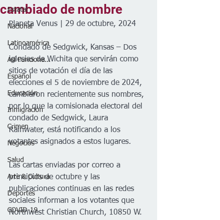
cambiado de nombre
Estatal
Planeta Venus | 29 de octubre, 2024
Nacional
Latinoamérica
Condado de Sedgwick, Kansas – Dos 
iglesias de Wichita que servirán como 
Así Funciona...
sitios de votación el día de las 
Español
elecciones el 5 de noviembre de 2024, 
Educación
cambiaron recientemente sus nombres, 
por lo que la comisionada electoral del 
Inmigración
condado de Sedgwick, Laura 
Crimen
Rainwater, está notificando a los 
votantes asignados a estos lugares. 
Negocios
Salud
Las cartas enviadas por correo a 
Arte & Cultura
principios de octubre y las 
publicaciones continuas en las redes 
Deportes
sociales informan a los votantes que 
COVID-19
Northwest Christian Church, 10850 W. 