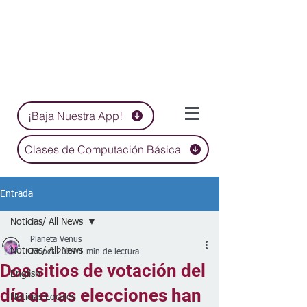
¡Baja Nuestra App!
Clases de Computación Básica
Entrada
Noticias/ All News
Planeta Venus
Noticias/ All News
29 oct 2024
1 min de lectura
Dos sitios de votación del
English
día de las elecciones han
Noticias Locales