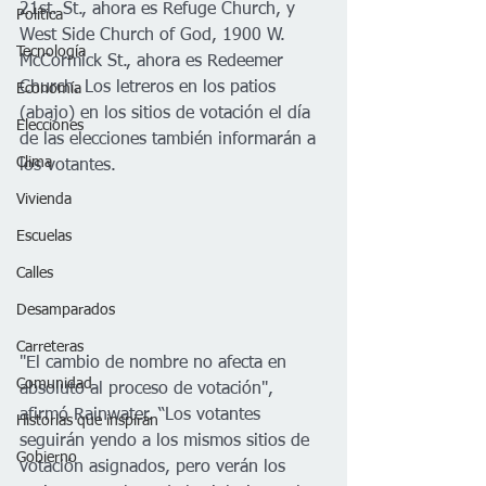
21st. St., ahora es Refuge Church, y 
Política
West Side Church of God, 1900 W. 
Tecnología
McCormick St., ahora es Redeemer 
Church. Los letreros en los patios 
Economía
(abajo) en los sitios de votación el día 
Elecciones
de las elecciones también informarán a 
Clima
los votantes. 
Vivienda
Escuelas
Calles
Desamparados
Carreteras
"El cambio de nombre no afecta en 
Comunidad
absoluto al proceso de votación", 
afirmó Rainwater. “Los votantes 
Historias que inspiran
seguirán yendo a los mismos sitios de 
Gobierno
votación asignados, pero verán los 