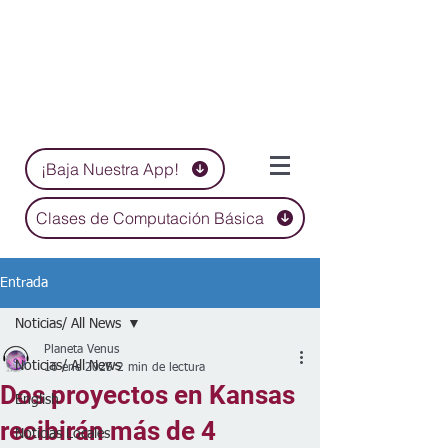
¡Baja Nuestra App!
Clases de Computación Básica
Entrada
Noticias/ All News
Planeta Venus
Noticias/ All News
16 ene 2025
2 min de lectura
Dos proyectos en Kansas
English
recibirán más de 4
Noticias Locales