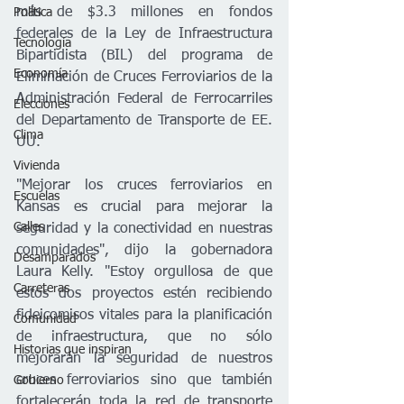
más de $3.3 millones en fondos 
Política
federales de la Ley de Infraestructura 
Tecnología
Bipartidista (BIL) del programa de 
Economía
Eliminación de Cruces Ferroviarios de la 
Administración Federal de Ferrocarriles 
Elecciones
del Departamento de Transporte de EE. 
Clima
UU.  
Vivienda
"Mejorar los cruces ferroviarios en 
Escuelas
Kansas es crucial para mejorar la 
Calles
seguridad y la conectividad en nuestras 
comunidades", dijo la gobernadora 
Desamparados
Laura Kelly. "Estoy orgullosa de que 
Carreteras
estos dos proyectos estén recibiendo 
fideicomisos vitales para la planificación 
Comunidad
de infraestructura, que no sólo 
Historias que inspiran
mejorarán la seguridad de nuestros 
cruces ferroviarios sino que también 
Gobierno
fortalecerán toda la red de transporte 