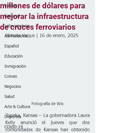
millones de dólares para
Estatal
mejorar la infraestructura
Nacional
de cruces ferroviarios
Latinoamérica
Planeta Venus | 16 de enero, 2025
Así Funciona...
Español
Educación
Inmigración
Crimen
Negocios
Salud
Fotografía de Wix
Arte & Cultura
Topeka, Kansas – La gobernadora Laura 
Deportes
Kelly anunció el jueves que dos 
COVID-19
comunidades de Kansas han obtenido 