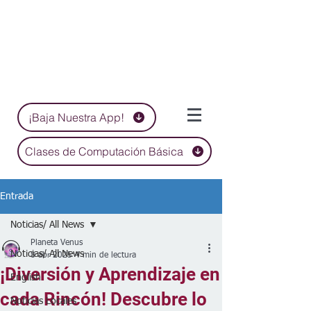
¡Baja Nuestra App!
Clases de Computación Básica
Entrada
Noticias/ All News
Planeta Venus
Noticias/ All News
8 abr 2025
4 min de lectura
¡Diversión y Aprendizaje en
English
cada Rincón! Descubre lo
Noticias Locales