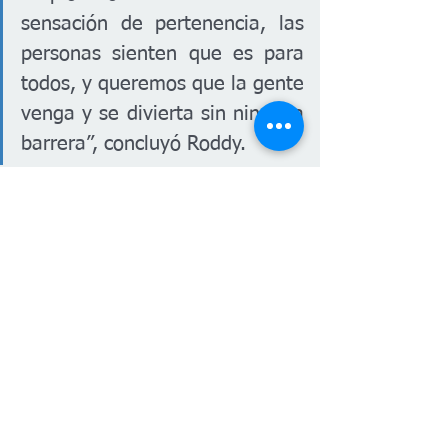
sensación de pertenencia, las 
personas sienten que es para 
todos, y queremos que la gente 
venga y se divierta sin ninguna 
barrera”, concluyó Roddy.
Exploration Place es un destino esencial 
para los habitantes de Wichita y sus 
visitantes. Ofrece algo para todos: 
ciencia, diversión y aprendizaje, todo en 
un solo lugar.
Horario
: Abierto todos los días de 
10:00 a.m. a 5:00 p.m. (los jueves 
hasta las 8:00 p.m.).
Ubicación
: 300 N. McLean Blvd., 
Wichita, Kansas 67203.