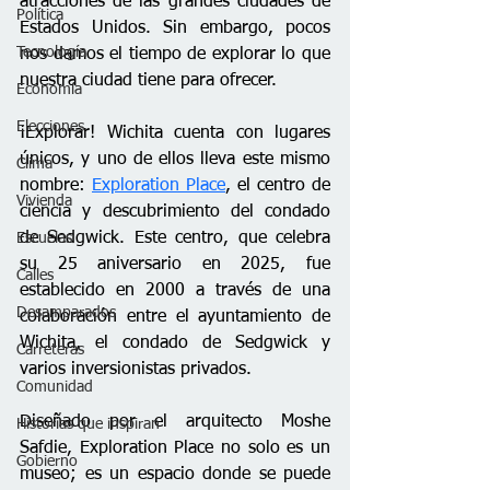
atracciones de las grandes ciudades de 
Política
Estados Unidos. Sin embargo, pocos 
Tecnología
nos damos el tiempo de explorar lo que 
nuestra ciudad tiene para ofrecer.
Economía
Elecciones
¡Explorar! Wichita cuenta con lugares 
únicos, y uno de ellos lleva este mismo 
Clima
nombre: 
Exploration Place
, el centro de 
Vivienda
ciencia y descubrimiento del condado 
de Sedgwick. Este centro, que celebra 
Escuelas
su 25 aniversario en 2025, fue 
Calles
establecido en 2000 a través de una 
Desamparados
colaboración entre el ayuntamiento de 
Wichita, el condado de Sedgwick y 
Carreteras
varios inversionistas privados.
Comunidad
Diseñado por el arquitecto Moshe 
Historias que inspiran
Safdie, Exploration Place no solo es un 
Gobierno
museo; es un espacio donde se puede 