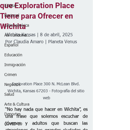
que Exploration Place
Estatal
Tiene para Ofrecer en
Nacional
Wichita
Latinoamérica
Wichita Kansas | 8 de abril, 2025
Así Funciona...
Por Claudia Amaro | Planeta Venus 
Español
Educación
Inmigración
Crimen
Exploration Place 300 N. McLean Blvd. 
Negocios
Wichita, Kansas 67203 - Fotografía del sitio 
Salud
web
Arte & Cultura
“No hay nada que hacer en Wichita”, es 
Deportes
una frase que solemos escuchar de 
jóvenes y adultos que buscan las 
COVID-19