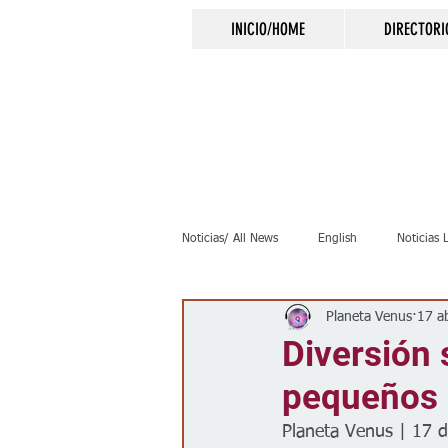
INICIO/HOME
DIRECTORI
Noticias/ All News
English
Noticias 
Planeta Venus
17 a
Inmigración
Crimen
Negocio
Diversión 
pequeños 
Elecciones
Clima
Vivienda
Planeta Venus | 17 d