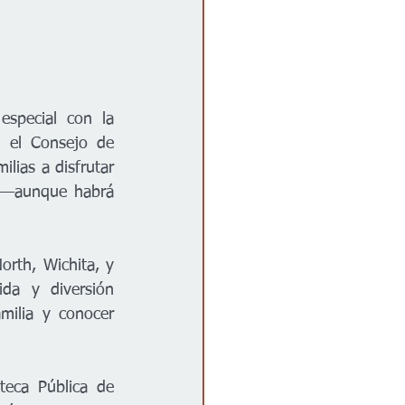
special con la 
 el Consejo de 
lias a disfrutar 
 —aunque habrá 
rth, Wichita, y 
da y diversión 
milia y conocer 
eca Pública de 