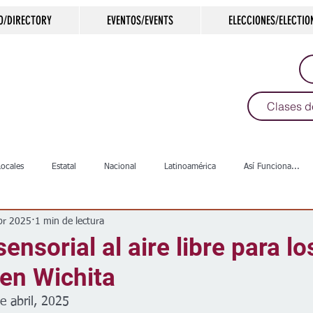
O/DIRECTORY
EVENTOS/EVENTS
ELECCIONES/ELECTIO
Clases d
Locales
Estatal
Nacional
Latinoamérica
Así Funciona...
br 2025
1 min de lectura
s
Salud
Arte & Cultura
Deportes
COVID-19
Política
sensorial al aire libre para l
en Wichita
Escuelas
Calles
Desamparados
Carreteras
Comunida
e abril, 2025