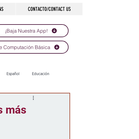
NS
CONTACTO/CONTACT US
¡Baja Nuestra App!
e Computación Básica
Español
Educación
Tecnología
Economía
os más
d
Historias que inspiran