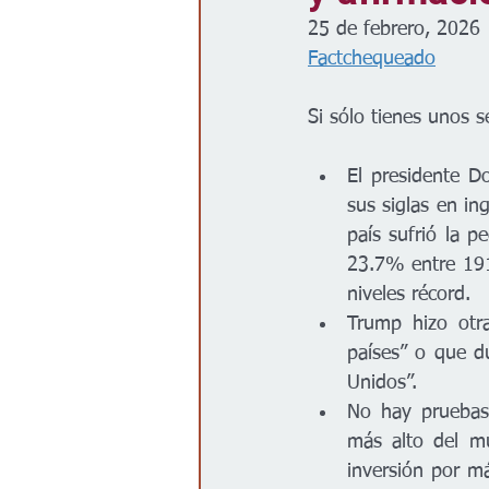
25 de febrero, 2026
Gobierno
Espectáculos
Factchequeado
Si sólo tienes unos s
El presidente D
sus siglas en in
país sufrió la p
23.7% entre 191
niveles récord.
Trump hizo otra
países” o que d
Unidos”.
No hay pruebas
más alto del m
inversión por m