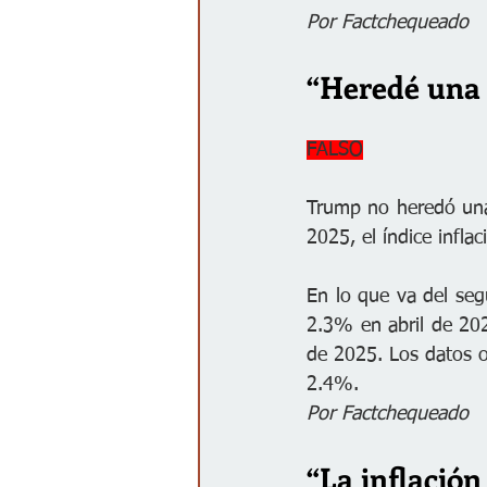
Por Factchequeado
“Heredé una i
FALSO
Trump no heredó una 
2025, el índice infl
En lo que va del seg
2.3% en abril de 202
de 2025. Los datos o
2.4%.
Por Factchequeado
“La inflación