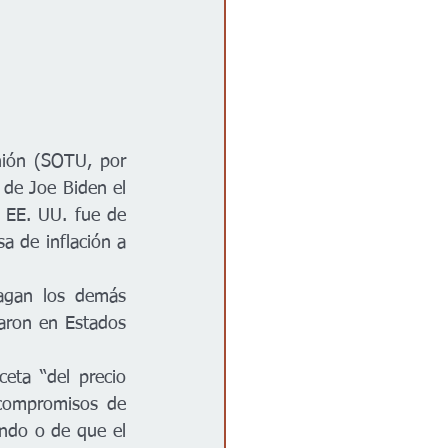
nión (SOTU, por 
de Joe Biden el 
n EE. UU. fue de 
 de inflación a 
agan los demás 
aron en Estados 
ta “del precio 
compromisos de 
ndo o de que el 