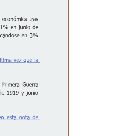
 económica tras 
.1% en junio de 
icándose en 3% 
ltima vez que la 
Primera Guerra 
e 1919 y junio 
Puedes leer más detalles sobre la inflación durante el mandato de Biden en esta nota de 