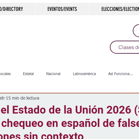
O/DIRECTORY
EVENTOS/EVENTS
ELECCIONES/ELECTIO
Clases d
Locales
Estatal
Nacional
Latinoamérica
Así Funciona...
feb
15 min de lectura
s
Salud
Arte & Cultura
Deportes
COVID-19
Política
el Estado de la Unión 2026 
 chequeo en español de fal
Escuelas
Calles
Desamparados
Carreteras
Comunida
ones sin contexto