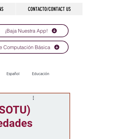
NS
CONTACTO/CONTACT US
¡Baja Nuestra App!
e Computación Básica
Español
Educación
Tecnología
Economía
(SOTU)
sedades
d
Historias que inspiran