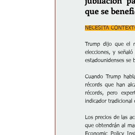
jubilación p
que se benefi
NECESITA CONTEX
Trump dijo que el m
elecciones, y señaló
estadounidenses se b
Cuando Trump habla 
récords que han al
récords, pero expe
indicador tradicional
Los precios de las ac
que obtendrán al man
Economic Policy Inst