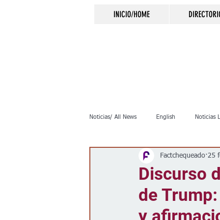
INICIO/HOME
DIRECTORI
Noticias/ All News
English
Noticias 
Factchequeado
25 
Inmigración
Crimen
Negocio
Discurso d
de Trump:
Elecciones
Clima
Vivienda
y afirmaci