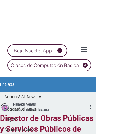
¡Baja Nuestra App!
Clases de Computación Básica
Entrada
Noticias/ All News
Planeta Venus
Noticias/ All News
1 abr
2 min de lectura
Director de Obras Públicas
English
y Servicios Públicos de
Noticias Locales