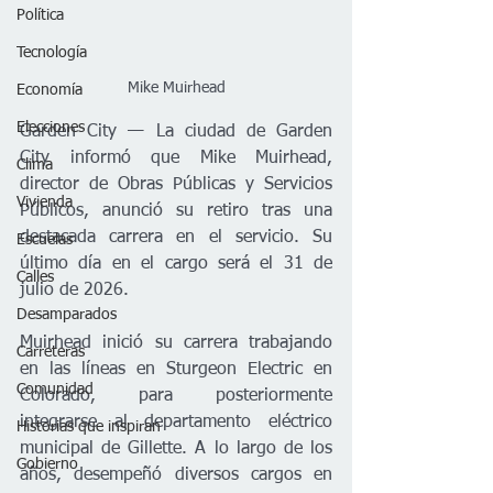
Política
Tecnología
Mike Muirhead
Economía
Elecciones
Garden City — La ciudad de Garden 
City informó que Mike Muirhead, 
Clima
director de Obras Públicas y Servicios 
Vivienda
Públicos, anunció su retiro tras una 
destacada carrera en el servicio. Su 
Escuelas
último día en el cargo será el 31 de 
Calles
julio de 2026.
Desamparados
Muirhead inició su carrera trabajando 
Carreteras
en las líneas en Sturgeon Electric en 
Comunidad
Colorado, para posteriormente 
integrarse al departamento eléctrico 
Historias que inspiran
municipal de Gillette. A lo largo de los 
Gobierno
años, desempeñó diversos cargos en 