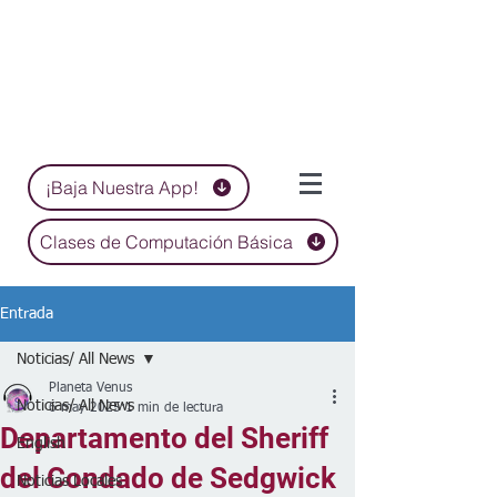
¡Baja Nuestra App!
Clases de Computación Básica
Entrada
Noticias/ All News
Planeta Venus
Noticias/ All News
6 may 2025
1 min de lectura
Departamento del Sheriff
English
del Condado de Sedgwick
Noticias Locales