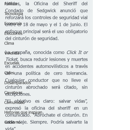
Unidos, la Oficina del Sheriff del 
Política
Condado de Sedgwick anunció que 
Tecnología
reforzará los controles de seguridad vial 
Economía
entre el 18 de mayo y el 1 de junio. El 
enfoque principal será el uso obligatorio 
Elecciones
del cinturón de seguridad.
Clima
La campaña, conocida como 
Click It or 
Vivienda
Ticket
, busca reducir lesiones y muertes 
Escuelas
en accidentes automovilísticos a través 
Calles
de una política de cero tolerancia. 
Cualquier conductor que no lleve el 
Desamparados
cinturón abrochado será citado, sin 
Carreteras
excepciones.
“El objetivo es claro: salvar vidas”, 
Comunidad
expresó la oficina del sheriff en un 
Historias que inspiran
comunicado. “Abróchate el cinturón. En 
cada viaje. Siempre. Podría salvarte la 
Gobierno
vida”.