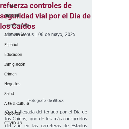
refuerza controles de
Estatal
seguridad vial por el Día de
Nacional
los Caídos
Latinoamérica
Planeta Venus | 06 de mayo, 2025
Así Funciona...
Español
Educación
Inmigración
Crimen
Negocios
Salud
Fotografía de iStock
Arte & Cultura
Con la llegada del feriado por el Día de 
Deportes
los Caídos, uno de los más concurridos 
COVID-19
del año en las carreteras de Estados 