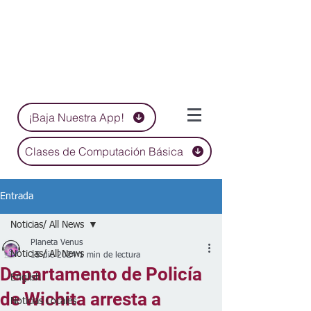
¡Baja Nuestra App!
Clases de Computación Básica
Entrada
Noticias/ All News
Planeta Venus
Noticias/ All News
15 dic 2024
1 min de lectura
Departamento de Policía
English
de Wichita arresta a
Noticias Locales