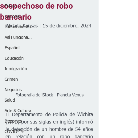
sospechoso de robo
Estatal
bancario
Nacional
Wichita Kansas | 15 de diciembre, 2024
Latinoamérica
Así Funciona...
Español
Educación
Inmigración
Crimen
Negocios
Fotografía de iStock - Planeta Venus
Salud
Arte & Cultura
El Departamento de Policía de Wichita 
Deportes
(WPD, por sus siglas en inglés) informó 
la detención de un hombre de 54 años 
COVID-19
en relación con un robo bancario 