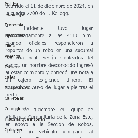
Política
ocurrido el 11 de diciembre de 2024, en 
la cuadra 7700 de E. Kellogg.
Tecnología
Economía
El incidente tuvo lugar 
aproximadamente a las 4:10 p.m., 
Elecciones
cuando oficiales respondieron a 
Clima
reportes de un robo en una sucursal 
Vivienda
bancaria local. Según empleados del 
banco, un hombre desconocido ingresó 
Escuelas
al establecimiento y entregó una nota a 
Calles
un cajero exigiendo dinero. El 
sospechoso huyó del lugar a pie tras el 
Desamparados
hecho.
Carreteras
Comunidad
El 12 de diciembre, el Equipo de 
Vigilancia Comunitaria de la Zona Este, 
Historias que inspiran
en apoyo a la Sección de Robos, 
Gobierno
localizó un vehículo vinculado al 