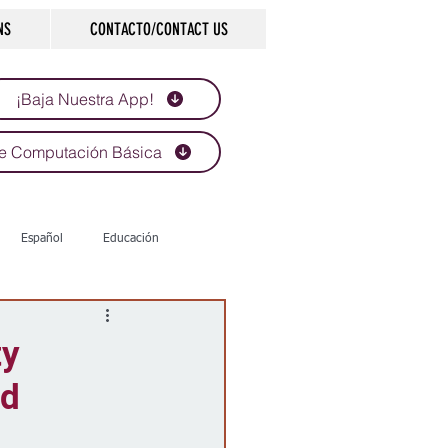
NS
CONTACTO/CONTACT US
¡Baja Nuestra App!
e Computación Básica
Español
Educación
Tecnología
Economía
ty
ad
d
Historias que inspiran