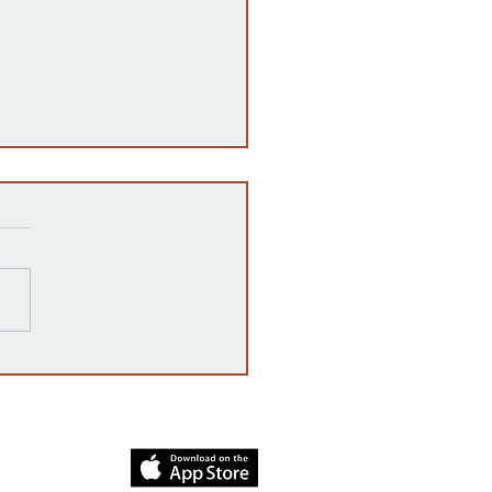
razones detrás de las
rrupciones en la venta de
cates mexicanos a
dos Unidos
dia