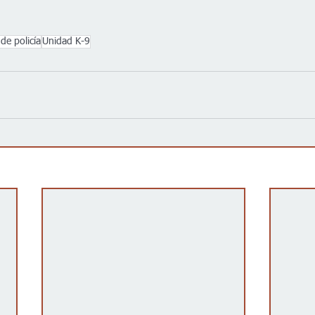
e policía
Unidad K-9