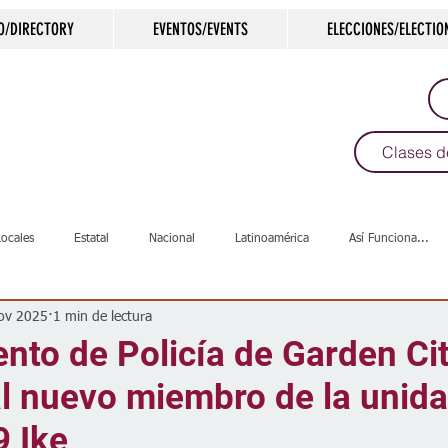
O/DIRECTORY
EVENTOS/EVENTS
ELECCIONES/ELECTIO
Clases d
Locales
Estatal
Nacional
Latinoamérica
Así Funciona...
ov 2025
1 min de lectura
s
Salud
Arte & Cultura
Deportes
COVID-19
Política
nto de Policía de Garden Ci
al nuevo miembro de la unid
Escuelas
Calles
Desamparados
Carreteras
Comunida
9 Ike