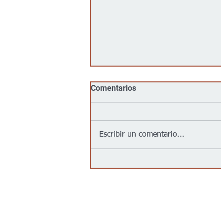
Comentarios
Escribir un comentario...
Jalapeños vinculados a un
brote de salmonela en EEUU
provienen de una granja en
México: autoridades
Contáctanos/Contact us