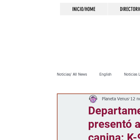
INICIO/HOME
DIRECTORI
Noticias/ All News
English
Noticias 
Planeta Venus
12 n
Inmigración
Crimen
Negocio
Departame
presentó 
Elecciones
Clima
Vivienda
canina: K-