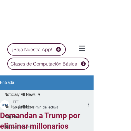
¡Baja Nuestra App!
Clases de Computación Básica
Entrada
Noticias/ All News
EFE
Noticias/ All News
16 jul 2025
2 min de lectura
Demandan a Trump por
English
eliminar millonarios
Noticias Locales