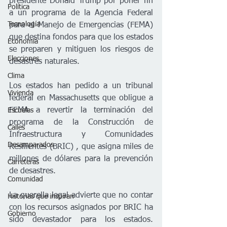
presidente Donald Trump por poner fin 
Política
a un programa de la Agencia Federal 
Tecnología
para el Manejo de Emergencias (FEMA) 
que destina fondos para que los estados 
Economía
se preparen y mitiguen los riesgos de 
Elecciones
desastres naturales.
Clima
Los estados han pedido a un tribunal 
Vivienda
federal en Massachusetts que obligue a 
FEMA a revertir la terminación del 
Escuelas
programa de la Construcción de 
Calles
Infraestructura y Comunidades 
Desamparados
Resilientes (BRIC) , que asigna miles de 
millones de dólares para la prevención 
Carreteras
de desastres.
Comunidad
La querella legal advierte que no contar 
Historias que inspiran
con los recursos asignados por BRIC ha 
Gobierno
sido devastador para los estados. 