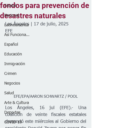
fondos para prevención de
Estatal
desastres naturales
Nacional
Los Ángeles | 17 de julio, 2025
Latinoamérica
EFE 
Así Funciona...
Español
Educación
Inmigración
Crimen
Negocios
Salud
EFE/EPA/AARON SCHWARTZ / POOL
Arte & Cultura
Los Ángeles, 16 jul (EFE).- Una 
Deportes
coalición de veinte fiscales estatales 
demandó este miércoles al Gobierno del 
COVID-19