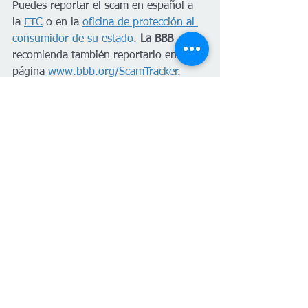
Puedes reportar el scam en español a 
la 
FTC
 o en la 
oficina de protección al 
consumidor de su estado
. 
La BBB
recomienda también reportarlo en su 
página 
www.bbb.org/ScamTracker
.
#PlanetaVenus
 es un medio en 
colaboración con Factchequeado, un 
medio de verificación que construye una 
comunidad hispanohablante para 
contrarrestar la desinformación en 
Estados Unidos. ¿Quieres ser parte? 
Súmate y verifica los contenidos que 
recibes enviándolos a nuestro 
WhatsApp +16468736087 o a 