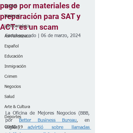
pago por materiales de
Estatal
preparación para SAT y
Nacional
ACT: es un scam
Latinoamérica
Factchequeado | 06 de marzo, 2024
Así Funciona...
Español
Educación
Inmigración
Crimen
Negocios
Salud
Arte & Cultura
La Oficina de Mejores Negocios (BBB, 
Deportes
por 
Better Business Bureau
, en 
COVID-19
inglés)
 advirtió sobre llamadas 