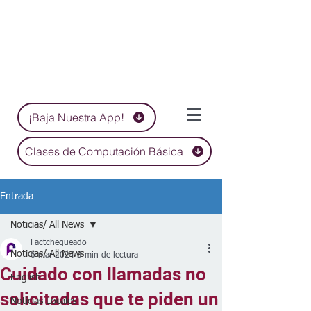
¡Baja Nuestra App!
Clases de Computación Básica
Entrada
Noticias/ All News
Factchequeado
Noticias/ All News
6 mar 2024
3 min de lectura
Cuidado con llamadas no
English
solicitadas que te piden un
Noticias Locales