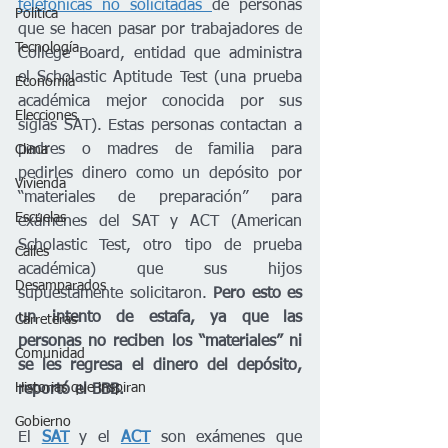
telefónicas no solicitadas 
de personas 
Política
que se hacen pasar por trabajadores de 
Tecnología
College Board, entidad que administra 
el Scholastic Aptitude Test (una prueba 
Economía
académica mejor conocida por sus 
Elecciones
siglas SAT). Estas personas contactan a 
padres o madres de familia para 
Clima
pedirles dinero como un depósito por 
Vivienda
“materiales de preparación” para 
Escuelas
exámenes del SAT y ACT (American 
Scholastic Test, otro tipo de prueba 
Calles
académica) que sus hijos 
Desamparados
supuestamente solicitaron. 
Pero esto es 
un intento de estafa, ya que las 
Carreteras
personas no reciben los “materiales” ni 
Comunidad
se les regresa el dinero del depósito, 
Historias que inspiran
reportó el BBB.
Gobierno
El 
SAT
 y el 
ACT
son exámenes que 