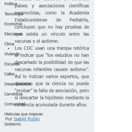
Política
países y asociaciones científicas 
reconocidas, como la Academia 
Tecnología
Estadounidense de Pediatría, 
Economía
concluyen que no hay pruebas de 
Elecciones
que exista un vínculo entre las 
vacunas y el autismo.
Clima
Los CDC usan una trampa retórica 
Vivienda
al indicar que “los estudios no han 
descartado la posibilidad de que las 
Escuelas
vacunas infantiles causen autismo”. 
Calles
Así lo indican varios expertos, que 
destacan que la ciencia no puede 
Desamparados
“probar” la falta de asociación, pero 
Carreteras
sí descartar la hipótesis mediante la 
Comunidad
evidencia acumulada durante años.
Historias que inspiran
Por 
Isabel Rubio
Gobierno