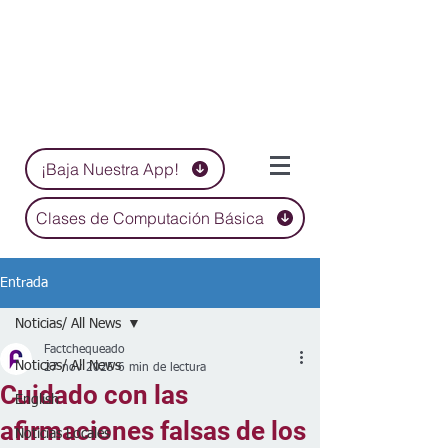
¡Baja Nuestra App!
Clases de Computación Básica
Entrada
Noticias/ All News
Factchequeado
Noticias/ All News
27 nov 2025
6 min de lectura
Cuidado con las
English
afirmaciones falsas de los
Noticias Locales