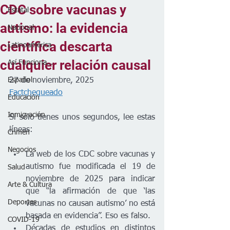
CDC sobre vacunas y
Estatal
autismo: la evidencia
Nacional
científica descarta
Latinoamérica
cualquier relación causal
Así Funciona...
Español
27 de noviembre, 2025
Factchequeado
Educación
Inmigración
Si sólo tienes unos segundos, lee estas 
líneas:
Crimen
Negocios
La web de los CDC sobre vacunas y 
autismo fue modificada el 19 de 
Salud
noviembre de 2025 para indicar 
Arte & Cultura
que “la afirmación de que ‘las 
Deportes
vacunas no causan autismo’ no está 
basada en evidencia”. Eso es falso. 
COVID-19
Décadas de estudios en distintos 