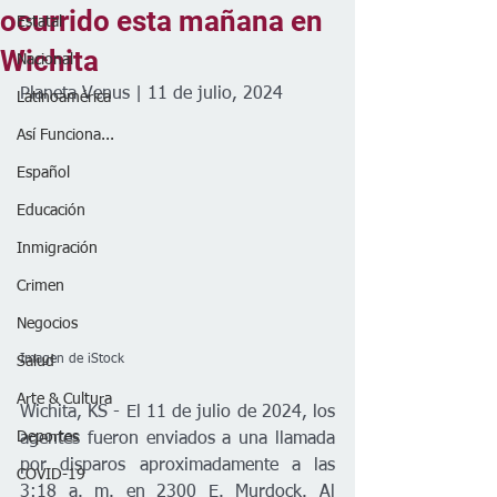
ocurrido esta mañana en
Estatal
Wichita
Nacional
Planeta Venus | 11 de julio, 2024
Latinoamérica
Así Funciona...
Español
Educación
Inmigración
Crimen
Negocios
Imagen de iStock
Salud
Arte & Cultura
Wichita, KS - El 11 de julio de 2024, los 
Deportes
agentes fueron enviados a una llamada 
por disparos aproximadamente a las 
COVID-19
3:18 a. m. en 2300 E. Murdock. Al 