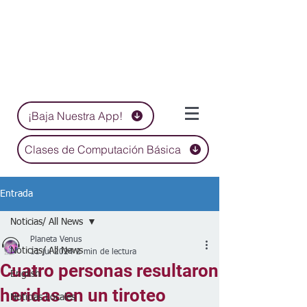
¡Baja Nuestra App!
Clases de Computación Básica
Entrada
Noticias/ All News
Planeta Venus
Noticias/ All News
11 jul 2024
2 min de lectura
Cuatro personas resultaron
English
heridas en un tiroteo
Noticias Locales