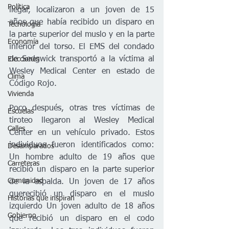
Política
llegar, localizaron a un joven de 15 
años que había recibido un disparo en 
Tecnología
la parte superior del muslo y en la parte 
Economía
inferior del torso. El EMS del condado 
de Sedgwick transportó a la víctima al 
Elecciones
Wesley Medical Center en estado de 
Clima
Código Rojo.
Vivienda
Poco después, otras tres víctimas de 
Escuelas
tiroteo llegaron al Wesley Medical 
Calles
Center en un vehículo privado. Estos 
individuos fueron identificados como: 
Desamparados
Un hombre adulto de 19 años que 
Carreteras
recibió un disparo en la parte superior 
Comunidad
de la espalda. Un joven de 17 años 
querecibió un disparo en el muslo 
Historias que inspiran
izquierdo Un joven adulto de 18 años 
Gobierno
que recibió un disparo en el codo 