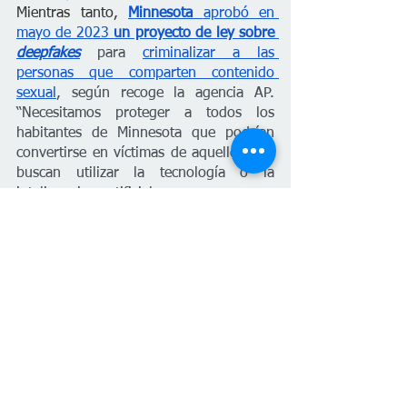
Mientras tanto, 
Minnesota 
aprobó en 
mayo de 2023 
un proyecto de ley sobre 
deepfakes
para 
criminalizar a las 
personas que comparten contenido 
sexual
, según recoge la agencia AP. 
“Necesitamos proteger a todos los 
habitantes de Minnesota que podrían 
convertirse en víctimas de aquellos que 
buscan utilizar la tecnología o la 
inteligencia artificial para amenazar, 
acosar o humillar a cualquiera”, afirmó 
el senador republicano Eric Lucero.
Planetavenus
 es un medio en 
colaboración con 
Factchequeado
,
 un 
medio de verificación que construye una 
comunidad hispanohablante para 
contrarrestar la desinformación en 
Estados Unidos. ¿Quieres ser parte? 
Súmate y 
verifica los contenidos que 
recibes enviándolos a nuestro 