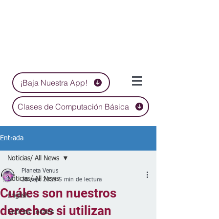
¡Baja Nuestra App!
Clases de Computación Básica
Entrada
Noticias/ All News
Planeta Venus
Noticias/ All News
28 sept 2023
5 min de lectura
Cuáles son nuestros
English
derechos si utilizan
Noticias Locales