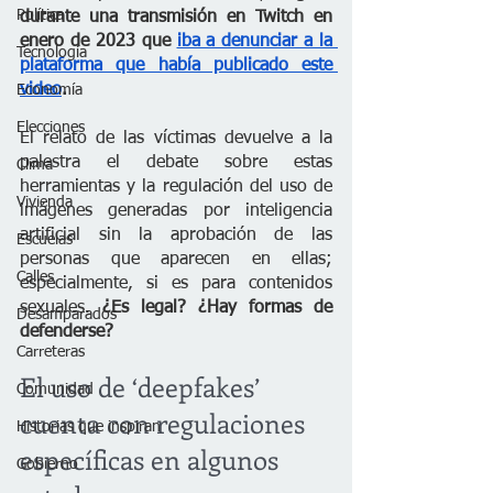
Política
durante una transmisión en Twitch en 
enero de 2023 que 
iba a denunciar a la 
Tecnología
plataforma que había publicado este 
video
.
Economía
Elecciones
El relato de las víctimas devuelve a la 
palestra el debate sobre estas 
Clima
herramientas y la regulación del uso de 
Vivienda
imágenes generadas por inteligencia 
artificial sin la aprobación de las 
Escuelas
personas que aparecen en ellas; 
Calles
especialmente, si es para contenidos 
sexuales. 
¿Es legal? ¿Hay formas de 
Desamparados
defenderse?
Carreteras
El uso de ‘deepfakes’ 
Comunidad
cuenta con regulaciones 
Historias que inspiran
específicas en algunos 
Gobierno