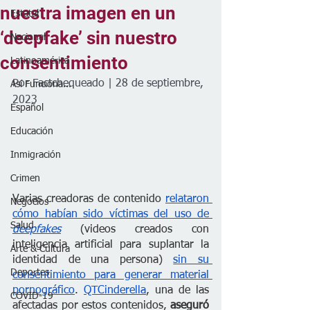
nuestra imagen en un
Estatal
‘deepfake’ sin nuestro
Nacional
consentimiento
Latinoamérica
Por Factchequeado | 28 de septiembre, 
Así Funciona...
2023
Español
Educación
Inmigración
Crimen
Varias creadoras de contenido 
relataron 
Negocios
cómo habían sido víctimas del uso de 
Salud
deepfakes
(videos creados con 
inteligencia artificial para suplantar la 
Arte & Cultura
identidad de una persona) 
sin su 
Deportes
consentimiento para generar material 
pornográfico
. 
QTCinderella
, una de las 
COVID-19
afectadas por estos contenidos,
 aseguró 