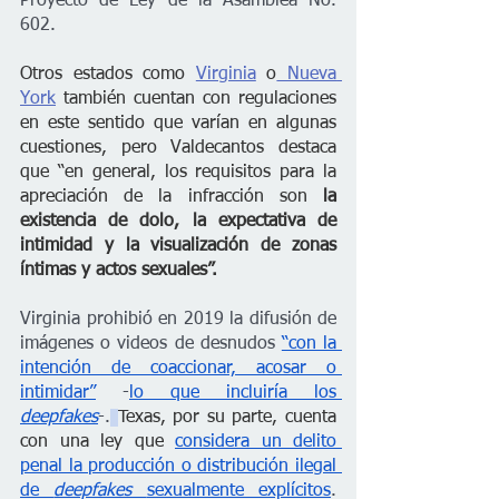
Proyecto de Ley de la Asamblea No. 
602.
Otros estados como 
Virginia
 o
 Nueva 
York
 también cuentan con regulaciones 
en este sentido que varían en algunas 
cuestiones, pero Valdecantos destaca 
que “en general, los requisitos para la 
apreciación de la infracción son 
la 
existencia de dolo, la expectativa de 
intimidad y la visualización de zonas 
íntimas y actos sexuales”.
Virginia prohibió en 2019 la difusión de 
imágenes o videos de desnudos 
“con la 
intención de coaccionar, acosar o 
intimidar”
 -
lo que incluiría los 
deepfakes
-.
Texas, por su parte, cuenta 
con una ley que 
considera un delito 
penal la producción o distribución ilegal 
de 
deepfakes 
sexualmente explícitos
.