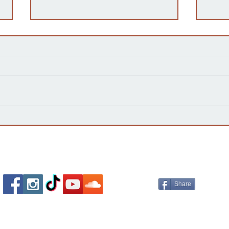
Kansas Define su Futuro en
Las 
las Primarias de 2026 y Mira
inte
hacia Noviembre
agua
Esta
Socializa Con Nosotros /
Our Social Me
Share