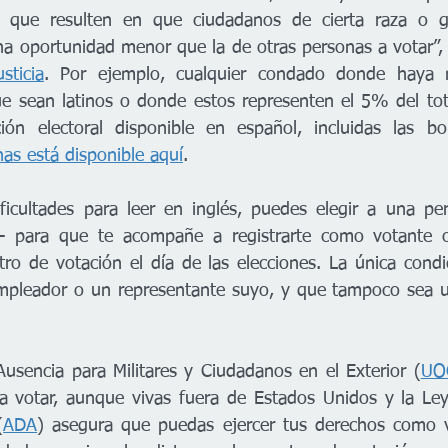
 que resulten en que ciudadanos de cierta raza o gru
na oportunidad menor que la de otras personas a votar”,
sticia
. Por ejemplo, cualquier condado donde haya 
ue sean latinos o donde estos representen el 5% del tota
ón electoral disponible en español, incluidas las bo
as está disponible aquí
.
ificultades para leer en inglés, puedes elegir a una p
- para que te acompañe a registrarte como votante o
ro de votación el día de las elecciones. La única condi
mpleador o un representante suyo, y que tampoco sea un
usencia para Militares y Ciudadanos en el Exterior (
UO
a votar, aunque vivas fuera de Estados Unidos y la Ley
(
ADA
) asegura que puedas ejercer tus derechos como v