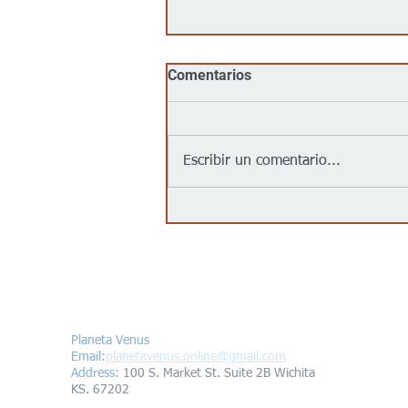
Comentarios
Escribir un comentario...
Jalapeños vinculados a un
brote de salmonela en EEUU
provienen de una granja en
México: autoridades
Contáctanos/Contact us
Planeta Venus
Email:
planetavenus.online
@gmail.com
Address
:
100 S. Market St. Suite 2B Wichita
KS. 67202