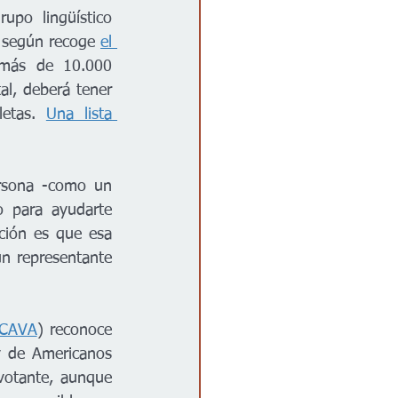
po lingüístico 
 según recoge 
el 
más de 10.000 
l, deberá tener 
letas. 
Una lista 
ersona -como un 
 para ayudarte 
ción es que esa 
 representante 
CAVA
) reconoce 
 de Americanos 
otante, aunque 