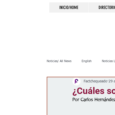
INICIO/HOME
DIRECTORI
Noticias/ All News
English
Noticias 
Factchequeado
29 
Inmigración
Crimen
Negocio
¿Cuáles s
Por Carlos Hernández
Elecciones
Clima
Vivienda