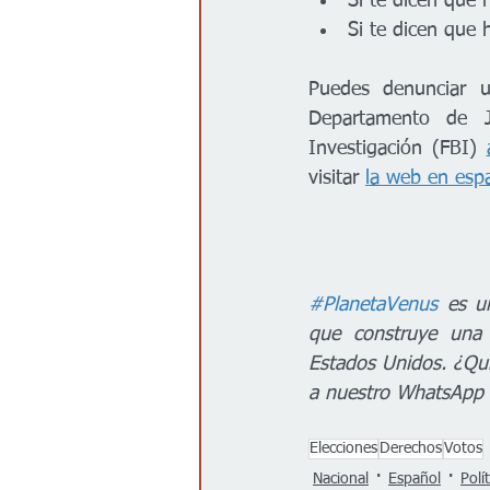
Si te dicen que h
Si te dicen que 
Puedes denunciar un
Departamento de J
Investigación (FBI) 
visitar 
la web en esp
#PlanetaVenus
 es u
que construye una 
Estados Unidos. ¿Qui
a nuestro WhatsApp
Elecciones
Derechos
Votos
Nacional
Español
Polít