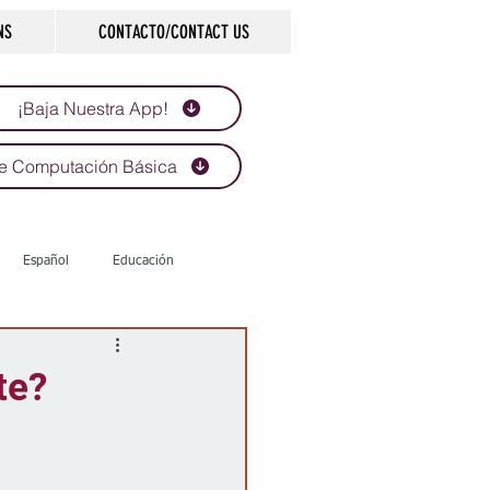
NS
CONTACTO/CONTACT US
¡Baja Nuestra App!
e Computación Básica
Español
Educación
Tecnología
Economía
te?
d
Historias que inspiran