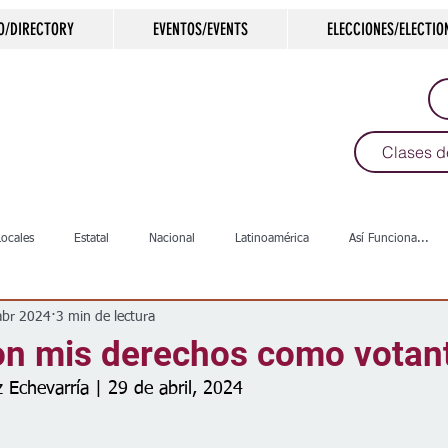
O/DIRECTORY
EVENTOS/EVENTS
ELECCIONES/ELECTIO
Clases d
Locales
Estatal
Nacional
Latinoamérica
Así Funciona...
abr 2024
3 min de lectura
s
Salud
Arte & Cultura
Deportes
COVID-19
Política
on mis derechos como votan
 Echevarría | 29 de abril, 2024
Escuelas
Calles
Desamparados
Carreteras
Comunida