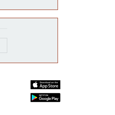
razones detrás de las
rrupciones en la venta de
cates mexicanos a
dos Unidos
dia