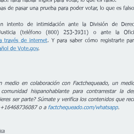
ace falta hablar inglés para votar, lo que es falso.
has de pasar una prueba para poder votar, lo que es falso
 intento de intimidación ante la División de Derech
usticia (teléfono (800) 253-3931) o ante la Ofici
a través de internet
. Y para saber cómo registrarte par
añol de 
Vote.gov
.
n medio en colaboración con Factchequeado, un medio d
comunidad hispanohablante para contrarrestar la des
eres ser parte? Súmate y verifica los contenidos que reci
 +16468736087 o a 
factchequeado.com/whatsapp
.
ica