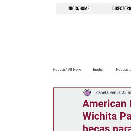
INICIO/HOME
DIRECTORI
Noticias/ All News
English
Noticias 
Planeta Venus
25 a
Inmigración
Crimen
Negocio
American 
Wichita Pa
Elecciones
Clima
Vivienda
becas para