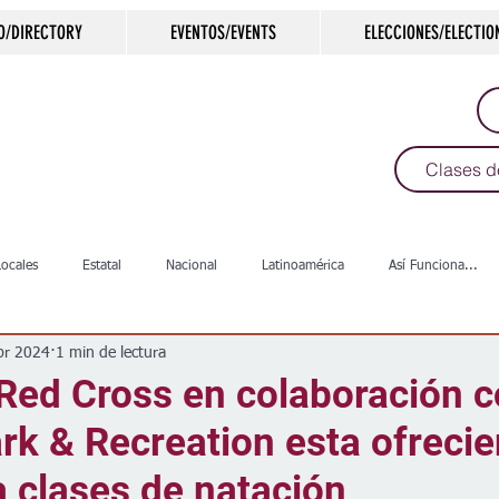
O/DIRECTORY
EVENTOS/EVENTS
ELECCIONES/ELECTIO
Clases d
Locales
Estatal
Nacional
Latinoamérica
Así Funciona...
br 2024
1 min de lectura
s
Salud
Arte & Cultura
Deportes
COVID-19
Política
Red Cross en colaboración 
rk & ​​Recreation esta ofreci
Escuelas
Calles
Desamparados
Carreteras
Comunida
 clases de natación