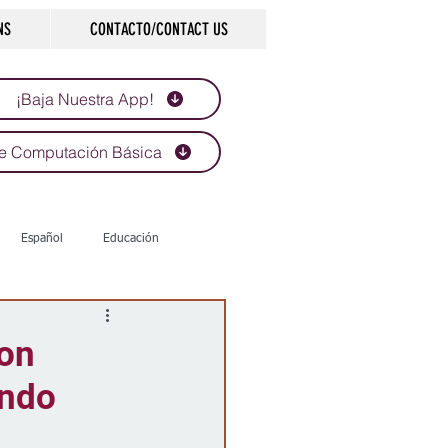
NS
CONTACTO/CONTACT US
¡Baja Nuestra App!
e Computación Básica
Español
Educación
Tecnología
Economía
con
endo
d
Historias que inspiran