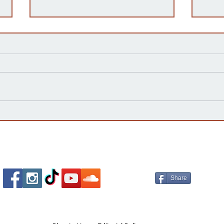
Hijo del asistente de Chiefs
Gobe
Eric Bieniemy acusado de
rech
disparar a su madre en
clem
Virginia
Carr
Socializa Con Nosotros /
Our Social Me
Share