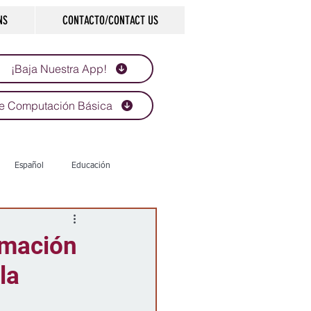
NS
CONTACTO/CONTACT US
¡Baja Nuestra App!
e Computación Básica
Español
Educación
Tecnología
Economía
rmación
la
d
Historias que inspiran