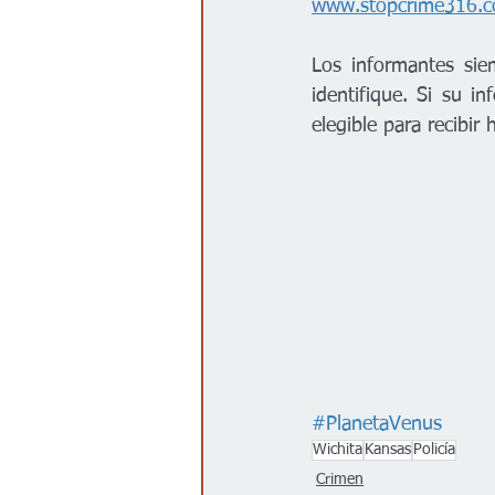
www.stopcrime316.
Los informantes sie
identifique. Si su i
elegible para recibir
#PlanetaVenus
Wichita
Kansas
Policía
Crimen