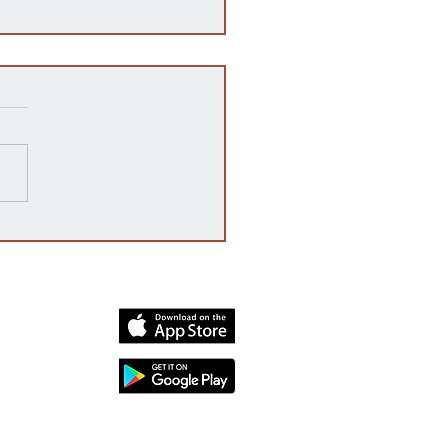
rnadora Laura Kelly
aza las solicitudes de
encia de los hermanos
dia