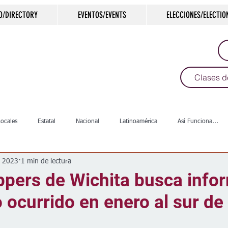
O/DIRECTORY
EVENTOS/EVENTS
ELECCIONES/ELECTIO
Clases d
Locales
Estatal
Nacional
Latinoamérica
Así Funciona...
b 2023
1 min de lectura
s
Salud
Arte & Cultura
Deportes
COVID-19
Política
ppers de Wichita busca info
 ocurrido en enero al sur de 
Escuelas
Calles
Desamparados
Carreteras
Comunida