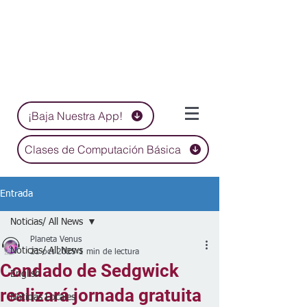
¡Baja Nuestra App!
Clases de Computación Básica
Entrada
Noticias/ All News
Planeta Venus
Noticias/ All News
21 oct 2025
1 min de lectura
Condado de Sedgwick
English
realizará jornada gratuita
Noticias Locales