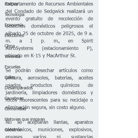
Departamento de Recursos Ambientales 
Política
del Condado de Sedgwick realizará un 
Tecnología
evento gratuito de recolección de 
Economía
desechos domésticos peligrosos el 
sábado 25 de octubre de 2025, de 9 a. 
Elecciones
m. a 1 p. m., en Spirit 
Clima
AeroSystems (estacionamiento P), 
ubicado en K-15 y MacArthur St.
Vivienda
Escuelas
Se podrán desechar artículos como 
Calles
pintura, aerosoles, baterías, aceites 
usados, productos químicos de 
Desamparados
jardinería, limpiadores domésticos y 
Carreteras
focos fluorescentes para su reciclaje o 
eliminación segura, sin costo alguno.
Comunidad
Historias que inspiran
No se aceptarán llantas, aparatos 
electrónicos, municiones, explosivos, 
Gobierno
envases vacíos ni sustancias 