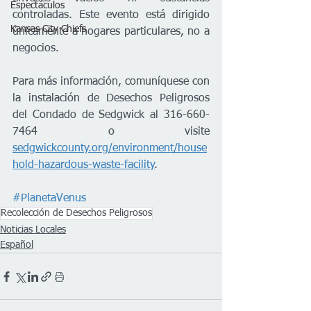
Espectáculos
controladas. Este evento está dirigido 
Kansas City Chiefs
únicamente a hogares particulares, no a 
negocios.
Para más información, comuníquese con 
la instalación de Desechos Peligrosos 
del Condado de Sedgwick al 316-660-
7464 o visite 
sedgwickcounty.org/environment/house
hold-hazardous-waste-facility
.
#PlanetaVenus
Recolección de Desechos Peligrosos
Noticias Locales
Español