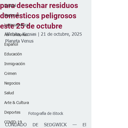
para desechar residuos
Estatal
domésticos peligrosos
Nacional
este 25 de octubre
Latinoamérica
Wichita, Kansas | 21 de octubre, 2025
Así Funciona...
Planeta Venus
Español
Educación
Inmigración
Crimen
Negocios
Salud
Arte & Cultura
Deportes
Fotografía de iStock
COVID-19
CONDADO DE SEDGWICK — El 