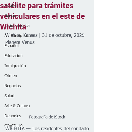
satélite para trámites
Estatal
vehiculares en el este de
Nacional
Wichita
Latinoamérica
Wichita, Kansas | 31 de octubre, 2025
Así Funciona...
Planeta Venus
Español
Educación
Inmigración
Crimen
Negocios
Salud
Arte & Cultura
Deportes
Fotografía de iStock
COVID-19
WICHITA — Los residentes del condado 