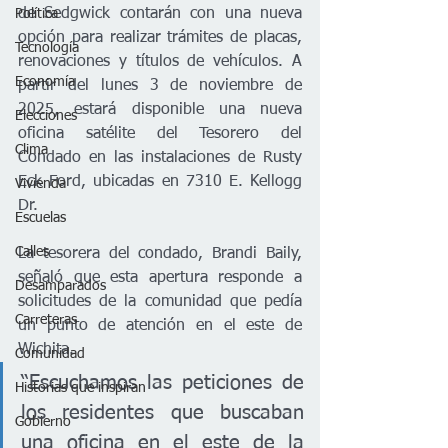
de Sedgwick contarán con una nueva 
Política
opción para realizar trámites de placas, 
Tecnología
renovaciones y títulos de vehículos. A 
Economía
partir del lunes 3 de noviembre de 
2025, estará disponible una nueva 
Elecciones
oficina satélite del Tesorero del 
Clima
Condado en las instalaciones de Rusty 
Eck Ford, ubicadas en 7310 E. Kellogg 
Vivienda
Dr.
Escuelas
Calles
La tesorera del condado, Brandi Baily, 
señaló que esta apertura responde a 
Desamparados
solicitudes de la comunidad que pedía 
Carreteras
un punto de atención en el este de 
Wichita.
Comunidad
“Escuchamos las peticiones de 
Historias que inspiran
los residentes que buscaban 
Gobierno
una oficina en el este de la 