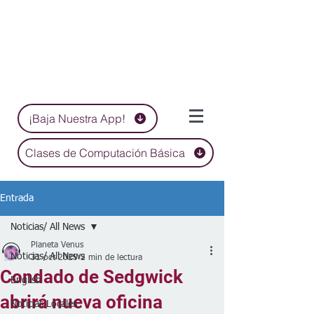
¡Baja Nuestra App!
Clases de Computación Básica
Entrada
Noticias/ All News
Planeta Venus
Noticias/ All News
31 oct 2025
2 min de lectura
Condado de Sedgwick
English
abrirá nueva oficina
Noticias Locales