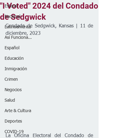
"I Voted" 2024 del Condado
Estatal
de Sedgwick
Nacional
Condado de Sedgwick, Kansas | 11 de 
Latinoamérica
diciembre, 2023
Así Funciona...
Español
Educación
Inmigración
Crimen
Negocios
Salud
Arte & Cultura
Deportes
COVID-19
La Oficina Electoral del Condado de 