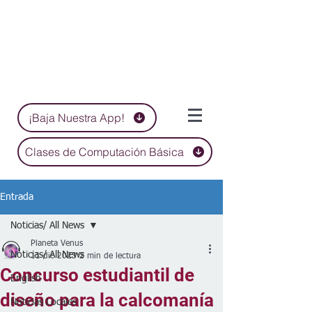
¡Baja Nuestra App!
Clases de Computación Básica
Entrada
Noticias/ All News
Planeta Venus
Noticias/ All News
11 dic 2023
2 min de lectura
Concurso estudiantil de
English
diseño para la calcomanía
Noticias Locales