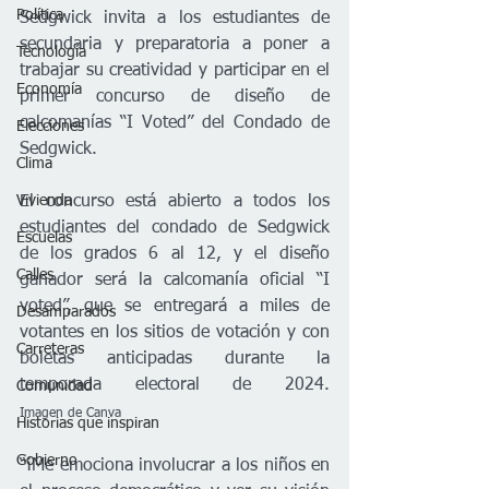
Política
Sedgwick invita a los estudiantes de 
secundaria y preparatoria a poner a 
Tecnología
trabajar su creatividad y participar en el 
Economía
primer concurso de diseño de 
calcomanías “I Voted” del Condado de 
Elecciones
Sedgwick. 
Clima
Vivienda
El concurso está abierto a todos los 
estudiantes del condado de Sedgwick 
Escuelas
de los grados 6 al 12, y el diseño 
Calles
ganador será la calcomanía oficial “I 
voted”, que se entregará a miles de 
Desamparados
votantes en los sitios de votación y con 
Carreteras
boletas anticipadas durante la 
temporada electoral de 2024.                    
Comunidad
Imagen de Canva
Historias que inspiran
Gobierno
“¡Me emociona involucrar a los niños en 