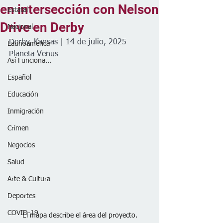
en intersección con Nelson
Estatal
Drive en Derby
Nacional
Derby, Kansas | 14 de julio, 2025
Latinoamérica
Planeta Venus
Así Funciona...
Español
Educación
Inmigración
Crimen
Negocios
Salud
Arte & Cultura
Deportes
COVID-19
El mapa describe el área del proyecto.