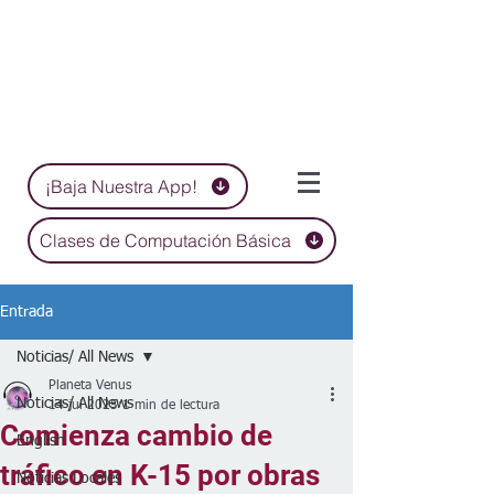
¡Baja Nuestra App!
Clases de Computación Básica
Entrada
Noticias/ All News
Planeta Venus
Noticias/ All News
14 jul 2025
1 min de lectura
Comienza cambio de
English
tráfico en K-15 por obras
Noticias Locales