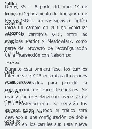
Política
Derby, KS — A partir del lunes 14 de 
Tecnología
julio, el Departamento de Transporte de 
Kansas (KDOT, por sus siglas en inglés) 
Economía
inicia un cambio en el flujo vehicular 
Elecciones
sobre la carretera K-15, entre las 
avenidas Patriot y Meadowlark, como 
Clima
parte del proyecto de reconfiguración 
Vivienda
de la intersección con Nelson Dr.
Escuelas
Durante esta primera fase, los carriles 
Calles
interiores de K-15 en ambas direcciones 
Desamparados
estarán cerrados para permitir la 
construcción de cruces temporales. Se 
Carreteras
espera que esta etapa concluya el 23 de 
Comunidad
julio. Posteriormente, se cerrarán los 
carriles norte y todo el tráfico será 
Historias que inspiran
desviado a una configuración de doble 
Gobierno
sentido en los carriles sur. Esta nueva 