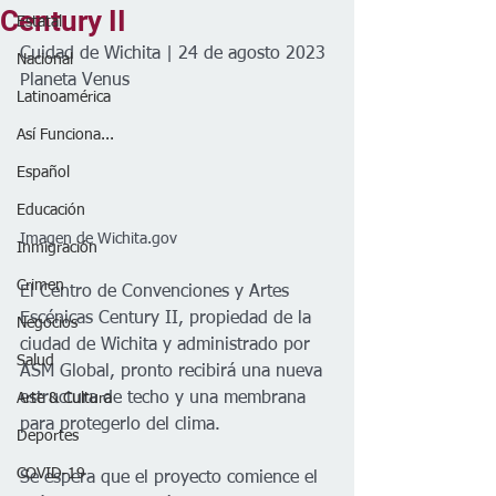
Century II
Estatal
Cuidad de Wichita | 24 de agosto 2023
Nacional
Planeta Venus
Latinoamérica
Así Funciona...
Español
Educación
Imagen de Wichita.gov 
Inmigración
Crimen
El Centro de Convenciones y Artes 
Escénicas Century II, propiedad de la 
Negocios
ciudad de Wichita y administrado por 
Salud
ASM Global, pronto recibirá una nueva 
estructura de techo y una membrana 
Arte & Cultura
para protegerlo del clima. 
Deportes
COVID-19
Se espera que el proyecto comience el 