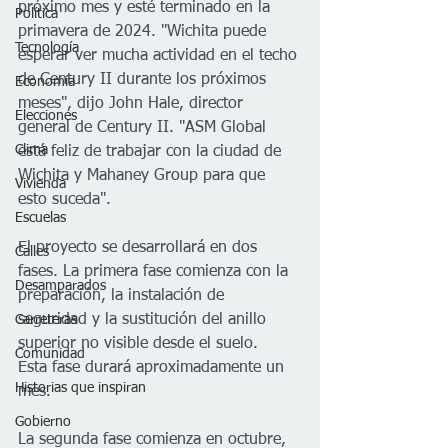
próximo mes y esté terminado en la 
Política
primavera de 2024. "Wichita puede 
Tecnología
esperar ver mucha actividad en el techo 
de Century II durante los próximos 
Economía
meses", dijo John Hale, director 
Elecciones
general de Century II. "ASM Global 
Clima
está feliz de trabajar con la ciudad de 
Wichita y Mahaney Group para que 
Vivienda
esto suceda". 
Escuelas
El proyecto se desarrollará en dos 
Calles
fases. La primera fase comienza con la 
Desamparados
preparación, la instalación de 
seguridad y la sustitución del anillo 
Carreteras
superior no visible desde el suelo. 
Comunidad
Esta fase durará aproximadamente un 
Historias que inspiran
mes. 
Gobierno
La segunda fase comienza en octubre, 