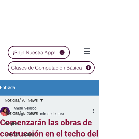
¡Baja Nuestra App!
Clases de Computación Básica
Entrada
Noticias/ All News
Ahida Velasco
Noticias/ All News
24 ago 2023
1 min de lectura
Comenzarán las obras de
English
costrucción en el techo del
Noticias Locales