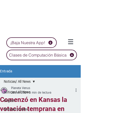
¡Baja Nuestra App!
Clases de Computación Básica
Entrada
Noticias/ All News
Planeta Venus
Noticias/ All News
28 feb 2024
1 min de lectura
Comenzó en Kansas la
English
votación temprana en
Noticias Locales