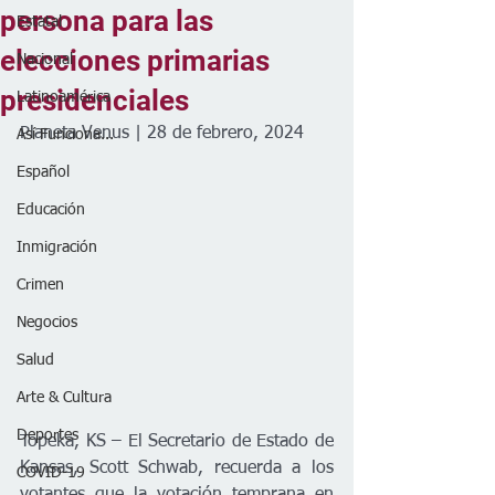
persona para las
Estatal
elecciones primarias
Nacional
presidenciales
Latinoamérica
Planeta Venus | 28 de febrero, 2024
Así Funciona...
Español
Educación
Inmigración
Crimen
Negocios
Salud
Arte & Cultura
Deportes
Topeka, KS – El Secretario de Estado de 
Kansas, Scott Schwab, recuerda a los 
COVID-19