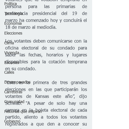
votantes que la votación temprana en 
Política
persona para las primarias de 
preferencia presidencial del 19 de 
Tecnología
marzo ha comenzado hoy y concluirá el 
Economía
18 de marzo al mediodía.  
Elecciones
Los votantes deben comunicarse con la 
Clima
oficina electoral de su condado para 
Vivienda
saber las fechas, horarios y lugares 
disponibles para la cotación temprana 
Escuelas
en su condado.  
Calles
Desamparados
“Esta es la primera de tres grandes 
elecciones en las que participarán los 
Carreteras
votantes de Kansas este año”, dijo 
Comunidad
Schwab. "A pesar de solo hay una 
carrera en la boleta electoral de cada 
Historias que inspiran
partido, aliento a todos los votantes 
Gobierno
registrados a que den a conocer su 