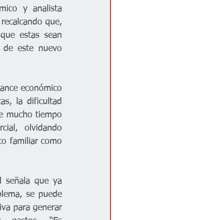
ico y analista 
recalcando que, 
que estas sean 
 de este nuevo 
lance económico 
, la dificultad 
nte mucho tiempo 
ial, olvidando 
to familiar como 
 señala que ya 
blema, se puede 
iva para generar 