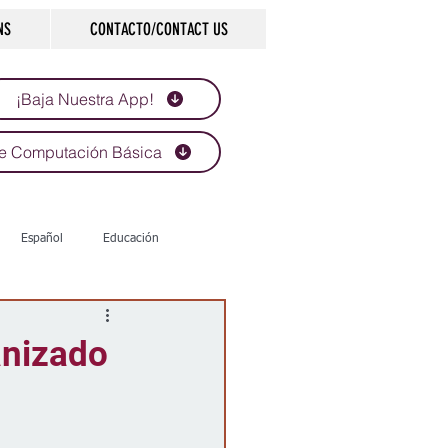
NS
CONTACTO/CONTACT US
¡Baja Nuestra App!
e Computación Básica
Español
Educación
Tecnología
Economía
anizado
d
Historias que inspiran