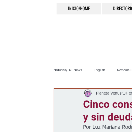
INICIO/HOME
DIRECTORI
Noticias/ All News
English
Noticias 
Planeta Venus
14 e
Inmigración
Crimen
Negocio
Cinco cons
y sin deud
Elecciones
Clima
Vivienda
Por Luz Mariana Rod