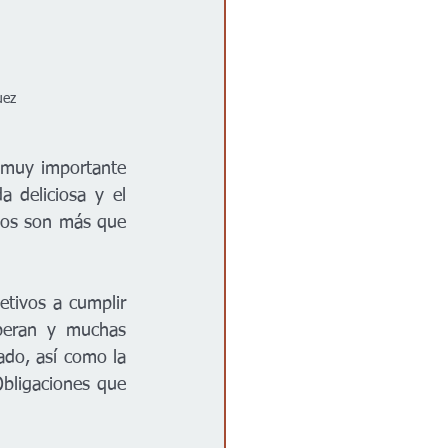
uez
muy importante 
 deliciosa y el 
los son más que 
tivos a cumplir 
peran y muchas 
ado, así como la 
ligaciones que 