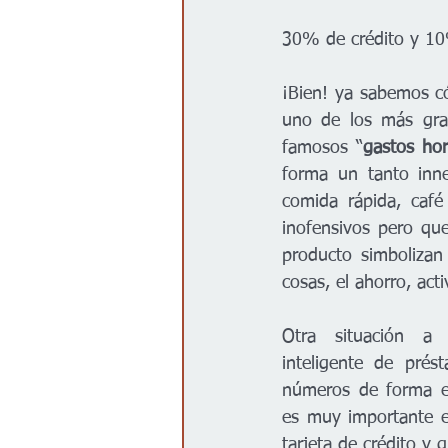
30% de crédito y 10
¡Bien! ya sabemos có
uno de los más gran
famosos “
gastos ho
forma un tanto inne
comida rápida, café
inofensivos pero qu
producto simbolizan
cosas, el ahorro, act
Otra situación a 
inteligente de prés
números de forma ef
es muy importante e
tarjeta de crédito y q