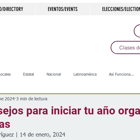
O/DIRECTORY
EVENTOS/EVENTS
ELECCIONES/ELECTIO
Clases d
Locales
Estatal
Nacional
Latinoamérica
Así Funciona...
ne 2024
3 min de lectura
s
Salud
Arte & Cultura
Deportes
COVID-19
Política
ejos para iniciar tu año org
as
Escuelas
Calles
Desamparados
Carreteras
Comunida
ríguez | 14 de enero, 2024