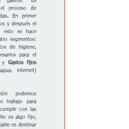
 gastos. “Es 
 el proceso de 
idas. En primer 
os y después el 
, esto se hace 
atro segmentos: 
tos de higiene, 
sarios para el 
) y 
Gastos fijos
gua, internet) 
ción podemos 
e trabajo para 
cumplir con las 
o es algo fijo, 
ble es destinar 