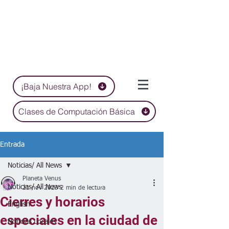
¡Baja Nuestra App!
Clases de Computación Básica
Entrada
Noticias/ All News
Planeta Venus
Noticias/ All News
21 nov 2023
2 min de lectura
Cierres y horarios
English
especiales en la ciudad de
Noticias Locales