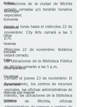
Política
instalaciones de la ciudad de Wichita 
estarán cerradas y/o tendrán horarios 
Tecnología
especiales:
Economía
Desde el lunes hasta el miércoles 22 de 
Elecciones
noviembre: City Arts cerrará a las 5 
Clima
p.m.
Vivienda
Miércoles 22 de noviembre: Botánica 
Escuelas
estará cerrado. 
Calles
Las ubicaciones de la Biblioteca Pública 
de Wichita cerrarán a las 5 p.m.
Desamparados
Carreteras
Cerrado el jueves 23 de noviembre: El 
Ayuntamiento, los centros de recursos 
Comunidad
vecinales, las oficinas administrativas de 
Historias que inspiran
tránsito, las ubicaciones de la biblioteca 
Gobierno
pública de Wichita, oficinas 