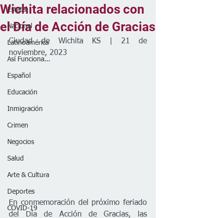
Wichita relacionados con
Estatal
el Día de Acción de Gracias
Nacional
Ciudad de Wichita KS | 21 de 
Latinoamérica
noviembre, 2023
Así Funciona...
Español
Educación
Inmigración
Crimen
Negocios
Salud
Arte & Cultura
Deportes
En conmemoración del próximo feriado 
COVID-19
del Día de Acción de Gracias, las 