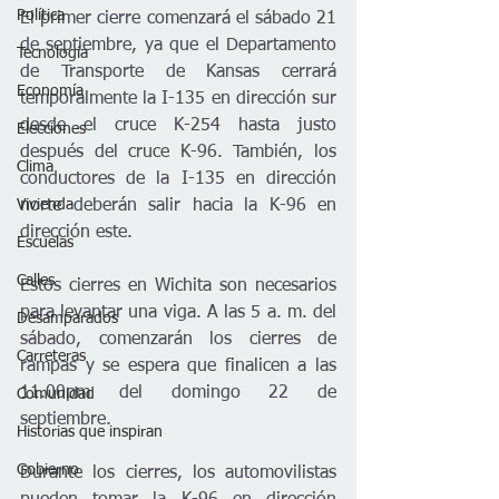
Política
El primer cierre comenzará el sábado 21 
de septiembre, ya que el Departamento 
Tecnología
de Transporte de Kansas cerrará 
Economía
temporalmente la I-135 en dirección sur 
desde el cruce K-254 hasta justo 
Elecciones
después del cruce K-96. También, los 
Clima
conductores de la I-135 en dirección 
Vivienda
norte deberán salir hacia la K-96 en 
dirección este.  
Escuelas
Calles
Estos cierres en Wichita son necesarios 
para levantar una viga. A las 5 a. m. del 
Desamparados
sábado, comenzarán los cierres de 
Carreteras
rampas y se espera que finalicen a las 
11.00pm del domingo 22 de 
Comunidad
septiembre.  
Historias que inspiran
Gobierno
Durante los cierres, los automovilistas 