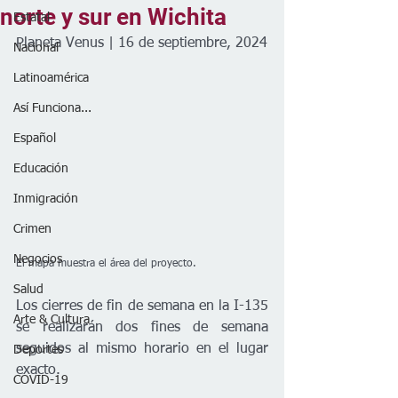
norte y sur en Wichita
Estatal
Planeta Venus | 16 de septiembre, 2024
Nacional
Latinoamérica
Así Funciona...
Español
Educación
Inmigración
Crimen
Negocios
El mapa muestra el área del proyecto.
Salud
Los cierres de fin de semana en la I-135 
Arte & Cultura
se realizarán dos fines de semana 
seguidos al mismo horario en el lugar 
Deportes
exacto.  
COVID-19