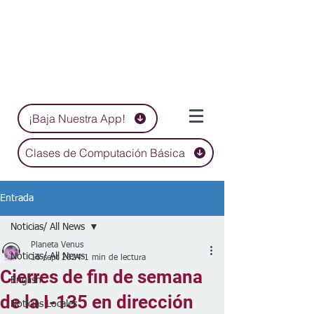
¡Baja Nuestra App!
Clases de Computación Básica
Entrada
Noticias/ All News
Planeta Venus
Noticias/ All News
16 sept 2024
1 min de lectura
Cierres de fin de semana
English
de la I-135 en dirección
Noticias Locales