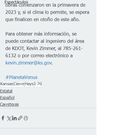
Espectáculos
obras comenzaron en la primavera de 
2023 y, si el clima lo permite, se espera 
que finalicen en otoño de este año.
Para obtener más información, se 
puede contactar al ingeniero del área 
de KDOT, Kevin Zimmer, al 785-261-
6132 o por correo electrónico a 
kevin.zimmer@ks.gov
.
#PlanetaVenus
Kansas
Cierre
Hays
I-70
Estatal
Español
Carreteras