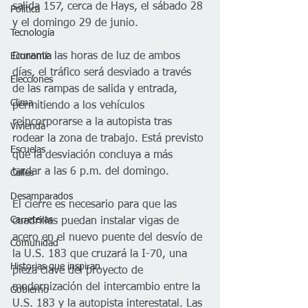
salida 157, cerca de Hays, el sábado 28 
Política
y el domingo 29 de junio.
Tecnología
Durante las horas de luz de ambos 
Economía
días, el tráfico será desviado a través 
Elecciones
de las rampas de salida y entrada, 
Clima
permitiendo a los vehículos 
reincorporarse a la autopista tras 
Vivienda
rodear la zona de trabajo. Está previsto 
Escuelas
que la desviación concluya a más 
tardar a las 6 p.m. del domingo.
Calles
Desamparados
El cierre es necesario para que las 
Carreteras
cuadrillas puedan instalar vigas de 
acero en el nuevo puente del desvío de 
Comunidad
la U.S. 183 que cruzará la I-70, una 
Historias que inspiran
pieza clave del proyecto de 
modernización del intercambio entre la 
Gobierno
U.S. 183 y la autopista interestatal. Las 