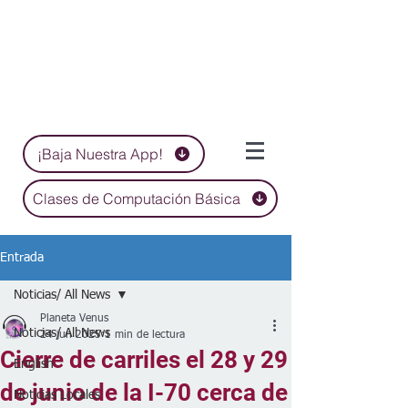
¡Baja Nuestra App!
Clases de Computación Básica
Entrada
Noticias/ All News
Planeta Venus
Noticias/ All News
24 jun 2025
1 min de lectura
Cierre de carriles el 28 y 29
English
de junio de la I-70 cerca de
Noticias Locales