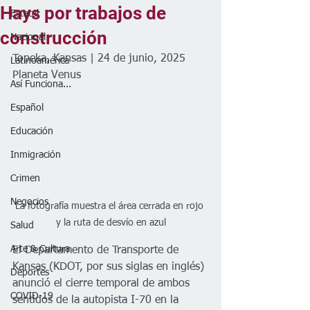
Hays por trabajos de
Estatal
construcción
Nacional
Topeka, Kansas | 24 de junio, 2025
Latinoamérica
Planeta Venus
Así Funciona...
Español
Educación
Inmigración
Crimen
Negocios
La fotografía muestra el área cerrada en rojo 
y la ruta de desvío en azul
Salud
Arte & Cultura
El Departamento de Transporte de 
Kansas (KDOT, por sus siglas en inglés) 
Deportes
anunció el cierre temporal de ambos 
COVID-19
sentidos de la autopista I-70 en la 