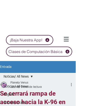
¡Baja Nuestra App!
Clases de Computación Básica
Entrada
Noticias/ All News
Planeta Venus
Noticias/ All News
12 may
1 min de lectura
Se cerrará rampa de
English
acceso hacia la K-96 en
Noticias Locales