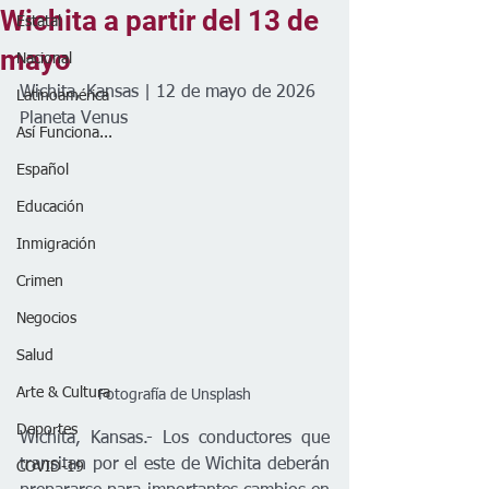
Wichita a partir del 13 de
Estatal
mayo
Nacional
Wichita, Kansas | 12 de mayo de 2026
Latinoamérica
Planeta Venus
Así Funciona...
Español
Educación
Inmigración
Crimen
Negocios
Salud
Arte & Cultura
Fotografía de Unsplash
Deportes
Wichita, Kansas.- Los conductores que 
transitan por el este de Wichita deberán 
COVID-19