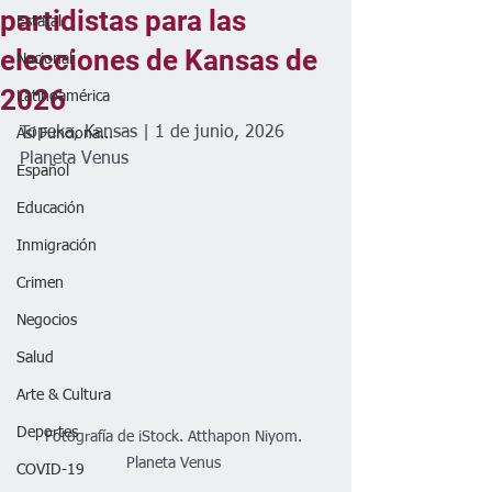
partidistas para las
Estatal
elecciones de Kansas de
Nacional
2026
Latinoamérica
Topeka, Kansas | 1 de junio, 2026
Así Funciona...
Planeta Venus 
Español
Educación
Inmigración
Crimen
Negocios
Salud
Arte & Cultura
Deportes
Fotografía de iStock. Atthapon Niyom. 
Planeta Venus 
COVID-19