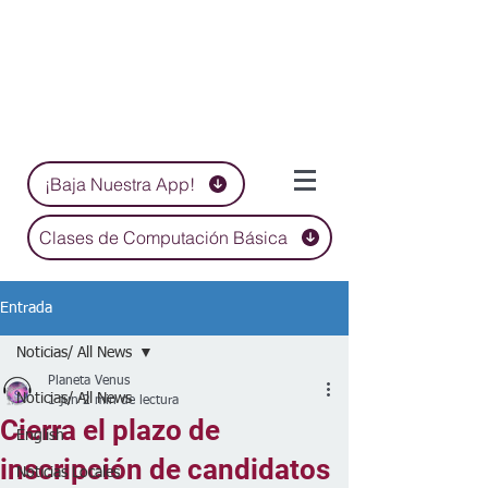
¡Baja Nuestra App!
Clases de Computación Básica
Entrada
Noticias/ All News
Planeta Venus
Noticias/ All News
1 jun
2 min de lectura
Cierra el plazo de
English
inscripción de candidatos
Noticias Locales