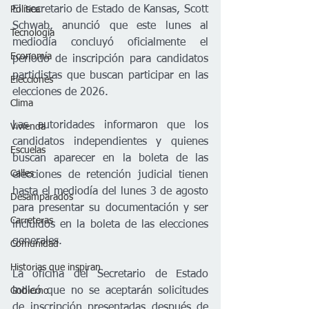
El secretario de Estado de Kansas, Scott 
Política
Schwab, anunció que este lunes al 
Tecnología
mediodía concluyó oficialmente el 
Economía
período de inscripción para candidatos 
partidistas que buscan participar en las 
Elecciones
elecciones de 2026.
Clima
Las autoridades informaron que los 
Vivienda
candidatos independientes y quienes 
Escuelas
buscan aparecer en la boleta de las 
Calles
elecciones de retención judicial tienen 
hasta el mediodía del lunes 3 de agosto 
Desamparados
para presentar su documentación y ser 
Carreteras
incluidos en la boleta de las elecciones 
generales.
Comunidad
Historias que inspiran
La oficina del Secretario de Estado 
indicó que no se aceptarán solicitudes 
Gobierno
de inscripción presentadas después de 